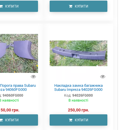
КУПИТИ
КУПИТИ
Порога права Subaru
Накладка замка багажника
eza 94060FG000
Subaru Impreza 94026FG000
:
94060FG000
Код:
94026FG000
В наявності
В наявності
150,00 грн.
250,00 грн.
КУПИТИ
КУПИТИ