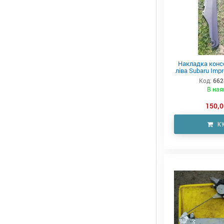
Накладка консо
ліва Subaru Imp
Код:
662
В ная
150,0
К