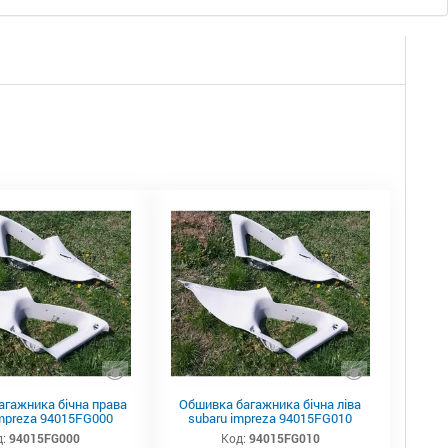
агажника бічна права
Обшивка багажника бічна ліва
impreza 94015FG000
subaru impreza 94015FG010
:
94015FG000
Код:
94015FG010