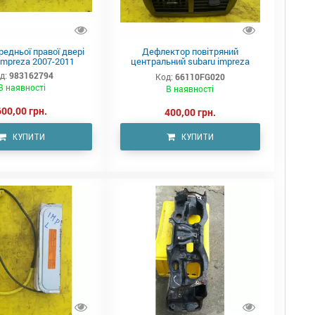
едньої правої двері
Дефлектор повітряний
impreza 2007-2011
центральний subaru impreza
66110FG020
д:
983162794
Код:
66110FG020
В наявності
В наявності
600,00 грн.
400,00 грн.
КУПИТИ
КУПИТИ