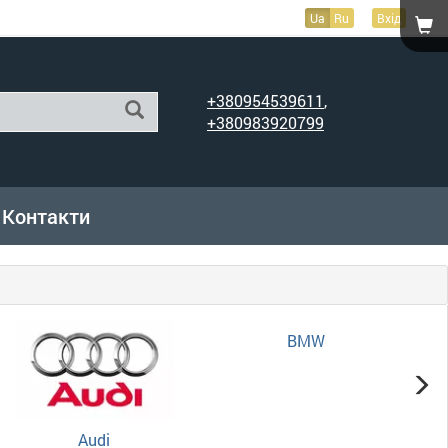
Ua
Ru
Вхід
+380954539611
,
+380983920799
Контакти
Audi
BMW