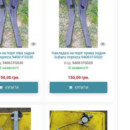
на поріг ліва задня
Накладка на поріг права задня
Impreza 94061FG030
Subaru Impreza 94061FG020
:
94061FG030
Код:
94061FG020
В наявності
В наявності
150,00 грн.
150,00 грн.
КУПИТИ
КУПИТИ