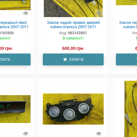
ередньої лівої
Замок задніх правих дверей
Замок пер
preza 2007-2011
subaru impreza 2007-2011
subaru 
3162956
Код:
983162801
Ко
вності
В наявності
00 грн.
600,00 грн.
УПИТИ
КУПИТИ