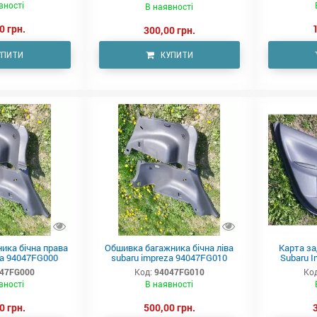
вності
В наявності
0 грн.
300,00 грн.
УПИТИ
КУПИТИ
ика бічна права
Обшивка багажника бічна ліва
Карта за
za 94047FG000
subaru impreza 94047FG010
Subaru 
47FG000
Код:
94047FG010
Код
вності
В наявності
0 грн.
500,00 грн.