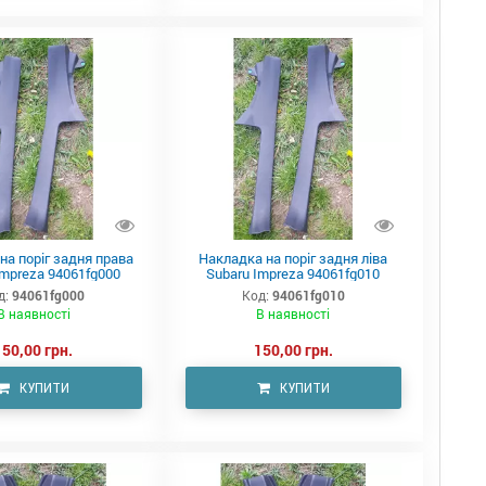
на поріг задня права
Накладка на поріг задня ліва
Impreza 94061fg000
Subaru Impreza 94061fg010
д:
94061fg000
Код:
94061fg010
В наявності
В наявності
150,00 грн.
150,00 грн.
КУПИТИ
КУПИТИ