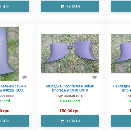
УПИТИ
КУПИТИ
ральної стійки
Накладка Порога ліва Subaru
Накладка 
za 94022FG000
Impreza 94060FG010
Impr
22FG000
Код:
94060FG010
Код
вності
В наявності
0 грн.
150,00 грн.
УПИТИ
КУПИТИ