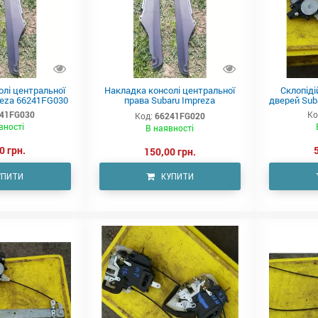
лі центральної
Накладка консолі центральної
Склопіді
reza 66241FG030
права Subaru Impreza
дверей Sub
66241FG020
41FG030
Ко
Код:
66241FG020
вності
В наявності
0 грн.
150,00 грн.
УПИТИ
КУПИТИ