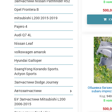
Запчастини Nissan Pathfinder R52
В ная
Opel Frontera B
500,0
mitsubishi L200 2015-2019
К
Pajero 4
Audi Q7 4L
Nissan Leaf
volkswagen amarok
Hyundai Galloper
SsangYong Korando Sports.
Actyon Sports
Запчастини Dodge Journey
Обшивка багажн
Автозапчастини
subaru impre
Код:
940
БУ Запчастини Mitsubishi L200
В ная
2006-2015
500,0