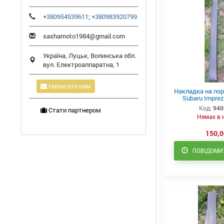
+380954539611
;
+380983920799
sashamoto1984@gmail.com
Україна,
Луцьк
,
Волинська обл.
вул. Електроаппаратна, 1
Написати нам
Накладка на пор
Subaru Impre
Код:
940
Стати партнером
Немає в 
150,0
ПОВІДОМИТ