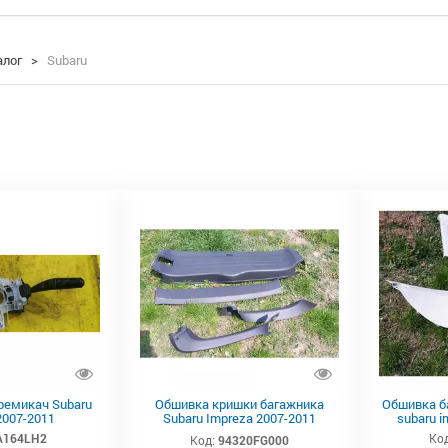
алог
>
Subaru
ремикач Subaru
Обшивка кришки багажника
Обшивка б
2007-2011
Subaru Impreza 2007-2011
subaru 
94320FG000
A164LH2
Код
Код:
94320FG000