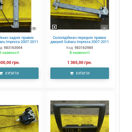
ймач задніх правих
Склопідіймач передніх правих
aru Impreza 2007-2011
дверей Subaru Impreza 2007-2011
д:
983163004
Код:
983162985
В наявності
В наявності
500,00 грн.
1 365,00 грн.
КУПИТИ
КУПИТИ