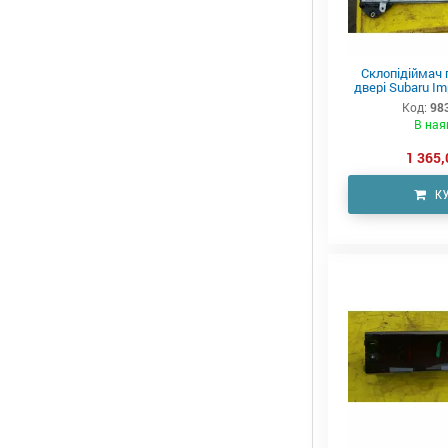
Склопідіймач п
двері Subaru Im
Код:
98
В ная
1 365,
К