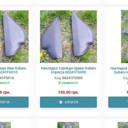
ди ліва Subaru
Накладка торпеди права Subaru
Накладка 
6241FG010
Impreza 66241FG000
Subaru 
41FG010
Код:
66241FG000
Ко
вності
В наявності
0 грн.
150,00 грн.
УПИТИ
КУПИТИ