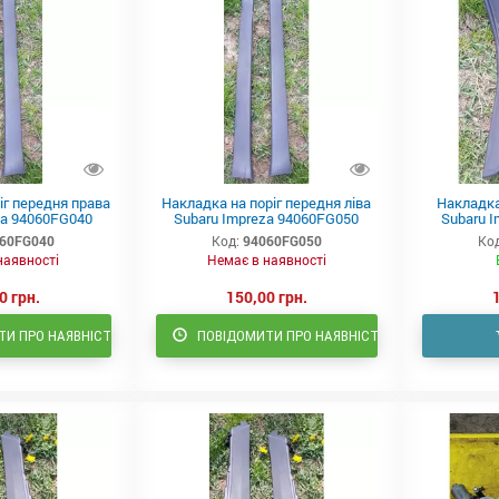
іг передня права
Накладка на поріг передня ліва
Накладка 
za 94060FG040
Subaru Impreza 94060FG050
Subaru 
60FG040
Код:
94060FG050
Код
наявності
Немає в наявності
0 грн.
150,00 грн.
И ПРО НАЯВНІСТЬ
ПОВІДОМИТИ ПРО НАЯВНІСТЬ