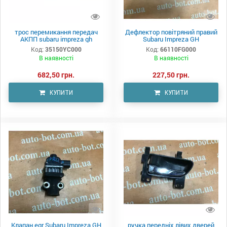
трос перемикання передач
Дефлектор повітряний правий
АКПП subaru impreza gh
Subaru Impreza GH
Код:
35150YC000
Код:
66110FG000
В наявності
В наявності
682,50 грн.
227,50 грн.
КУПИТИ
КУПИТИ
Клапан egr Subaru Impreza GH
ручка передніх лівих дверей