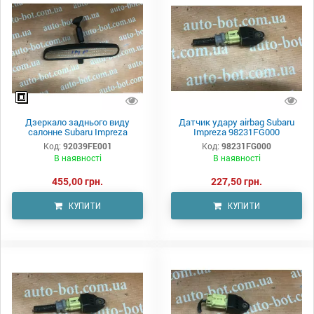
Дзеркало заднього виду
Датчик удару airbag Subaru
салонне Subaru Impreza
Impreza 98231FG000
Код:
92039FE001
Код:
98231FG000
В наявності
В наявності
455,00 грн.
227,50 грн.
КУПИТИ
КУПИТИ