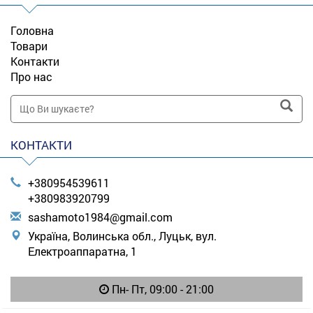
Головна
Товари
Контакти
Про нас
КОНТАКТИ
+380954539611
+380983920799
s
ash
amo
to1
984
@gm
ail
.co
m
Україна, Волинська обл., Луцьк, вул.
Електроаппаратна, 1
Пн- Пт, 09:00 - 21:00