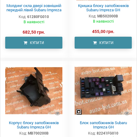
Молдинг скла двері зовнішній
Кришка блоку запобіжників
передній лівий Subaru Impreza
Subaru Impreza GH
GH
Код:
MB502000B
Код:
61280FG010
В наявності
В наявності
455,00 грн.
682,50 грн.
КУПИТИ
КУПИТИ
Корпус блоку запобіжників
Блок запобіжників Subaru
Subaru Impreza GH
Impreza GH
Код:
MB700200B
Код:
82241FG010