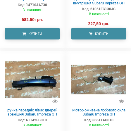
внутрішня Subaru Impreza GH
Код:
14710AA730
Код:
61051FG130JG
В наявності
В наявності
682,50 грн.
227,50 грн.
КУПИТИ
КУПИТИ
ручка передніх лівих дверей
Мотор омивача лобового скла
зовнішня Subaru Impreza GH
Subaru Impreza GH
Код:
61142FG010
Код:
86611AG010
В наявності
В наявності