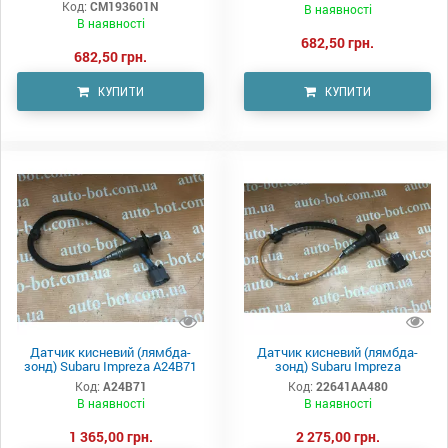
Код:
CM193601N
В наявності
В наявності
682,50 грн.
682,50 грн.
КУПИТИ
КУПИТИ
Датчик кисневий (лямбда-
Датчик кисневий (лямбда-
зонд) Subaru Impreza A24B71
зонд) Subaru Impreza
Код:
A24B71
Код:
22641AA480
В наявності
В наявності
1 365,00 грн.
2 275,00 грн.