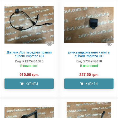
Датчик Abs передній правий
ручка відкривання капота
subaru Impreza GH
subaru Impreza GH
Код:
K127540AG10
Код:
57347FG010
В наявності
В наявності
910,00 грн.
227,50 грн.
КУПИТИ
КУПИТИ