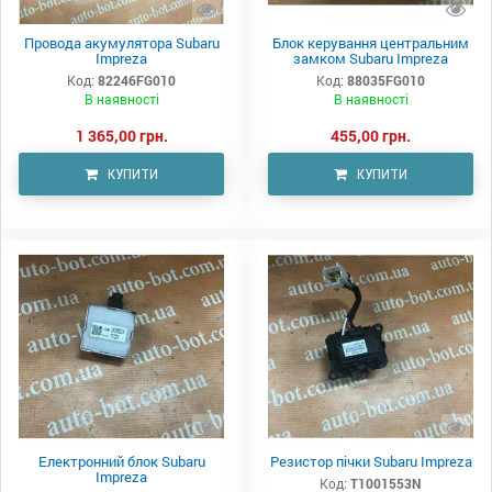
Провода акумулятора Subaru
Блок керування центральним
Impreza
замком Subaru Impreza
Код:
82246FG010
Код:
88035FG010
В наявності
В наявності
1 365,00 грн.
455,00 грн.
КУПИТИ
КУПИТИ
Електронний блок Subaru
Резистор пічки Subaru Impreza
Impreza
Код:
T1001553N