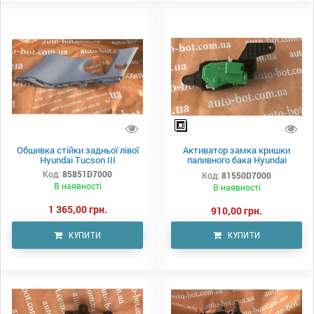
Обшивка стійки задньої лівої
Активатор замка кришки
Hyundai Tucson III
паливного бака Hyundai
Tucson III
Код:
85851D7000
Код:
81550D7000
В наявності
В наявності
1 365,00 грн.
910,00 грн.
КУПИТИ
КУПИТИ