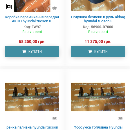
коробка перемикання передач
Подушка безпеки в руль airbag
АКПП hyundai tucson III
hyundai tucson 3
Код:
FW97
Код:
56900-D7000
В наявності
В наявності
68 250,00 грн.
11 375,00 грн.
КУПИТИ
КУПИТИ
рейка паливна hyundai tucson
Форсунка топливна Hyundai