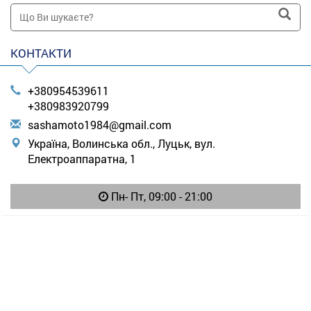
КОНТАКТИ
+380954539611
+380983920799
s
ash
amo
to1
984
@gm
ail
.co
m
Україна, Волинська обл., Луцьк, вул.
Електроаппаратна, 1
Пн- Пт, 09:00 - 21:00