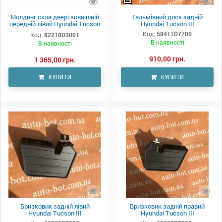
Молдинг скла двері зовнішній
Гальмівний диск задній
передній лівий Hyundai Tucson
Hyundai Tucson III
III
Код:
58411D7700
Код:
82210D3001
В наявності
В наявності
910,00 грн.
1 365,00 грн.
КУПИТИ
КУПИТИ
Бризковик задній лівий
Бризковик задній правий
Hyundai Tucson III
Hyundai Tucson III