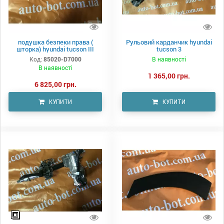
подушка безпеки права (
Рульовий карданчик hyundai
шторка) hyundai tucson III
tucson 3
Код:
85020-D7000
В наявності
В наявності
1 365,00 грн.
6 825,00 грн.
КУПИТИ
КУПИТИ