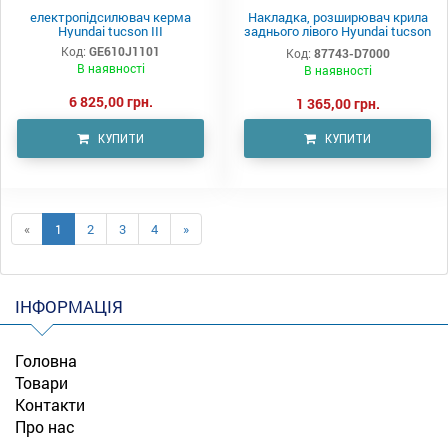
електропідсилювач керма
Накладка, розширювач крила
Hyundai tucson III
заднього лівого Hyundai tucson
III
Код:
GE610J1101
Код:
87743-D7000
В наявності
В наявності
6 825,00 грн.
1 365,00 грн.
КУПИТИ
КУПИТИ
«
1
2
3
4
»
ІНФОРМАЦІЯ
Головна
Товари
Контакти
Про нас