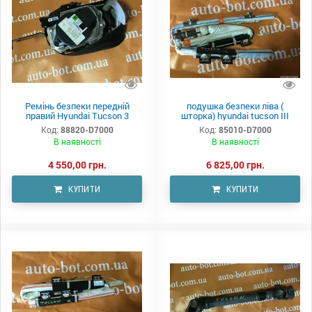
Ремінь безпеки передній
подушка безпеки ліва (
правий Hyundai Tucson 3
шторка) hyundai tucson III
Код:
88820-D7000
Код:
85010-D7000
В наявності
В наявності
4 550,00 грн.
6 825,00 грн.
КУПИТИ
КУПИТИ