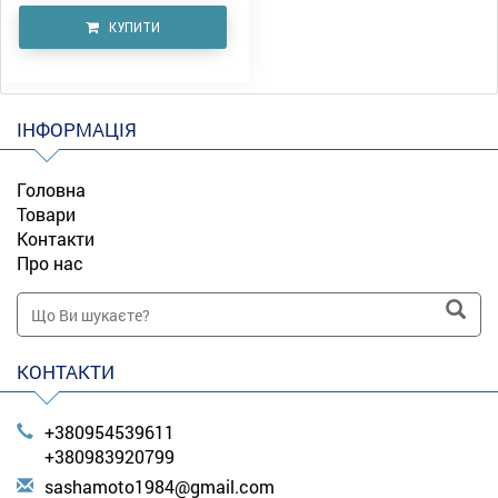
КУПИТИ
ІНФОРМАЦІЯ
Головна
Товари
Контакти
Про нас
КОНТАКТИ
+380954539611
+380983920799
s
ash
amo
to1
984
@gm
ail
.co
m