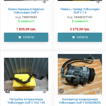
Балка передньої підвіски
Піввісь / привід Volkswagen
Volkswagen Golf V
Golf V 1.9
Код:
749070547
Код:
1K0407271AT
В наявності
В наявності
1 820,00 грн.
2 275,00 грн.
КУПИТИ
КУПИТИ
Патрубок інтеркуллера
Компресор кондиціонера
Volkswagen Golf V 1KO 145
Volkswagen Golf V KO820803S
834L