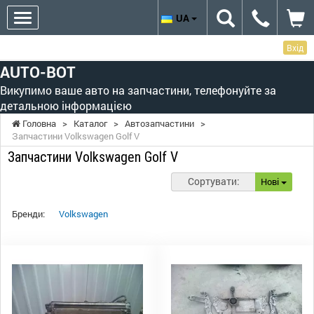
UA
Вхід
AUTO-BOT
Викупимо ваше авто на запчастини, телефонуйте за
детальною інформацією
Головна
>
Каталог
>
Автозапчастини
>
Запчастини Volkswagen Golf V
Запчастини Volkswagen Golf V
Сортувати:
Нові
Бренди:
Volkswagen