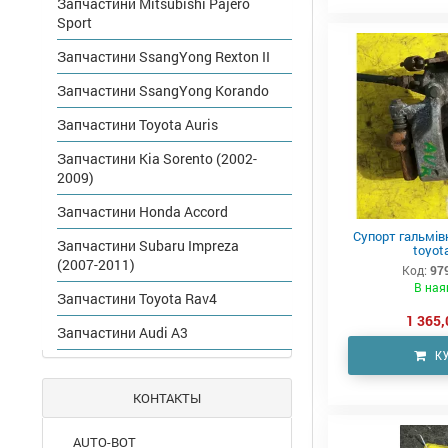
Запчастини Mitsubishi Pajero
Sport
Запчастини SsangYong Rexton II
Запчастини SsangYong Korando
Запчастини Toyota Auris
Запчастини Kia Sorento (2002-
2009)
Запчастини Honda Accord
Супорт гальмівн
Запчастини Subaru Impreza
toyota
(2007-2011)
Код:
97
В ная
Запчастини Toyota Rav4
1 365,
Запчастини Audi A3
К
КОНТАКТЫ
AUTO-BOT