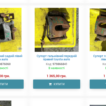
ий задній лівий
Супорт гальмівний передній
Супорт г
 auris
правий toyota auris
лів
9876060
Код:
979866841
Ко
вності
В наявності
00 грн.
1 365,00 грн.
1
УПИТИ
КУПИТИ