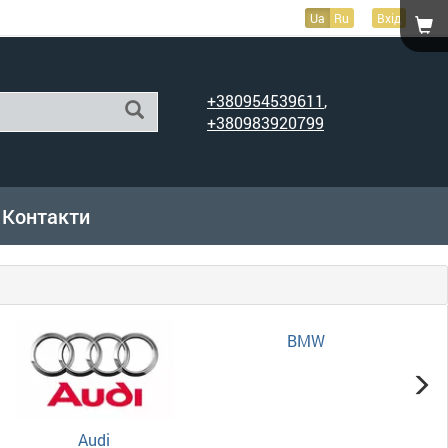
Ua
Ru
Вхід
+380954539611
,
+380983920799
Контакти
Audi
BMW