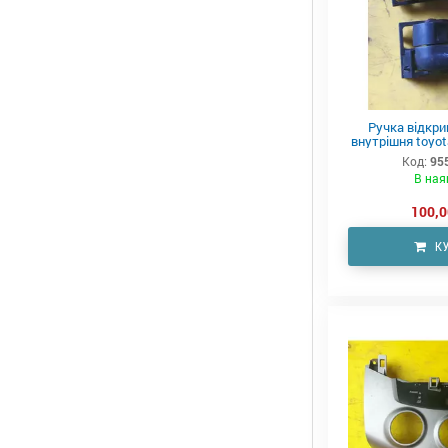
Ручка відкри
внутрішня toyot
Код:
95
В ная
100,0
К