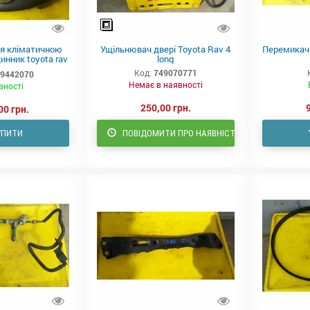
ня кліматичною
Ущільнювач двері Toyota Rav 4
Перемикачі 
инник toyota rav
long
4
Код:
749070771
9442070
Немає в наявності
вності
250,00 грн.
00 грн.
УПИТИ
ПОВІДОМИТИ ПРО НАЯВНІСТЬ