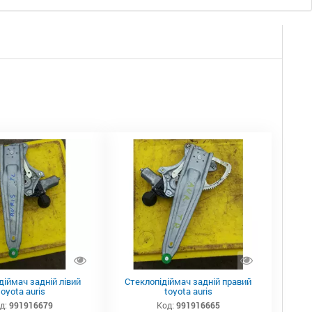
діймач задній лівий
Стеклопідіймач задній правий
toyota auris
toyota auris
д:
991916679
Код:
991916665