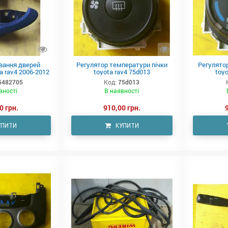
вання дверей
Регулятор температури пічки
Регулято
a rav4 2006-2012
toyota rav4 75d013
toyo
5482705
Код:
75d013
вності
В наявності
0 грн.
910,00 грн.
УПИТИ
КУПИТИ