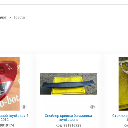
алог
>
Toyota
авий toyota rav 4
Спойлер кришки багажника
Стеклопі
-2012
toyota auris
9919174
Код:
991916728
Ко