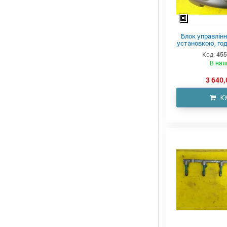
Блок управлін
установкою, год
Код:
455
В ная
3 640,
К