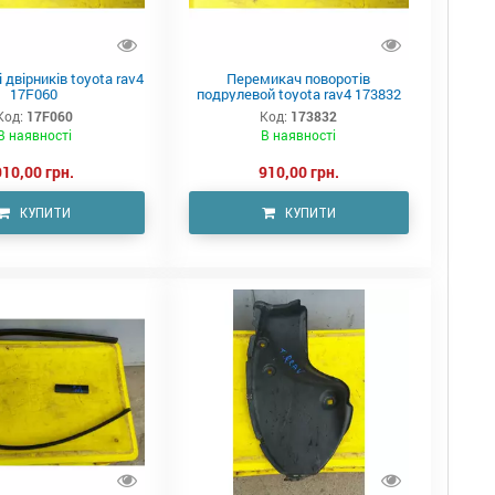
двірників toyota rav4
Перемикач поворотів
17F060
подрулевой toyota rav4 173832
Код:
17F060
Код:
173832
В наявності
В наявності
910,00 грн.
910,00 грн.
КУПИТИ
КУПИТИ