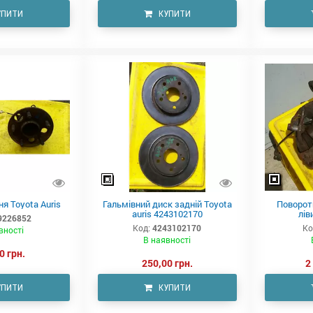
УПИТИ
КУПИТИ
я Toyota Auris
Гальмівний диск задній Toyota
Поворот
auris 4243102170
лів
9226852
Код:
4243102170
Ко
вності
В наявності
0 грн.
250,00 грн.
2
УПИТИ
КУПИТИ