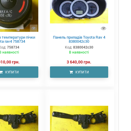
р температури пічки
Панель приладів Toyota Rav 4
ta rav4 758734
8380042c30
Код:
758734
Код:
8380042c30
В наявності
В наявності
910,00 грн.
3 640,00 грн.
КУПИТИ
КУПИТИ