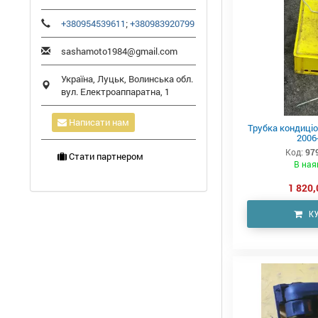
+380954539611
;
+380983920799
sashamoto1984@gmail.com
Україна,
Луцьк
,
Волинська обл.
вул. Електроаппаратна, 1
Написати нам
Трубка кондиціо
2006
Код:
97
Стати партнером
В ная
1 820,
К