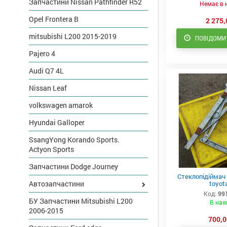
Запчастини Nissan Pathfinder R52
Немає в 
Opel Frontera B
2 275,
mitsubishi L200 2015-2019
ПОВІДОМИТ
Pajero 4
Audi Q7 4L
Nissan Leaf
volkswagen amarok
Hyundai Galloper
SsangYong Korando Sports.
Actyon Sports
Запчастини Dodge Journey
Стеклопідіймач 
toyota
Автозапчастини
Код:
99
БУ Запчастини Mitsubishi L200
В ная
2006-2015
700,0