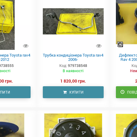
нера Toyota rav4
Трубка кондиціонера Toyota rav4
Дефлекто
-2012
2006-
Rav 4 20
9738555
Код:
979738548
Ко
вності
В наявності
Нем
00 грн.
1 820,00 грн.
УПИТИ
КУПИТИ
ПОВІ