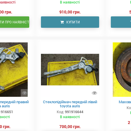
наявності
В наявності
00 грн.
910,00 грн.
И ПРО НАЯВНІСТЬ
КУПИТИ
передній правий
Стеклопідіймач передній лівий
Махови
 auris
toyota auris
Ко
1916651
Код:
991916644
вності
В наявності
2
0 грн.
700,00 грн.