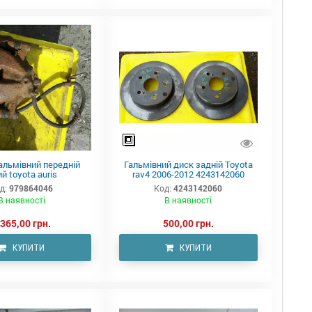
альмівний передній
Гальмівний диск задній Toyota
ий toyota auris
rav4 2006-2012 4243142060
д:
979864046
Код:
4243142060
В наявності
В наявності
 365,00 грн.
500,00 грн.
КУПИТИ
КУПИТИ