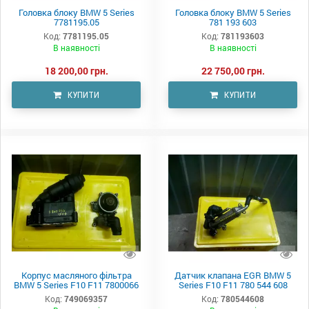
Головка блоку BMW 5 Series
Головка блоку BMW 5 Series
7781195.05
781 193 603
Код:
7781195.05
Код:
781193603
В наявності
В наявності
18 200,00 грн.
22 750,00 грн.
КУПИТИ
КУПИТИ
Корпус масляного фільтра
Датчик клапана EGR BMW 5
BMW 5 Series F10 F11 7800066
Series F10 F11 780 544 608
Код:
749069357
Код:
780544608