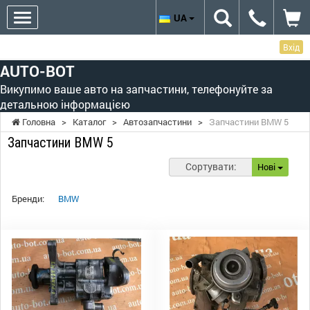
UA
Вхід
AUTO-BOT
Викупимо ваше авто на запчастини, телефонуйте за
детальною інформацією
Головна
>
Каталог
>
Автозапчастини
>
Запчастини BMW 5
Запчастини BMW 5
Сортувати:
Нові
Бренди:
BMW