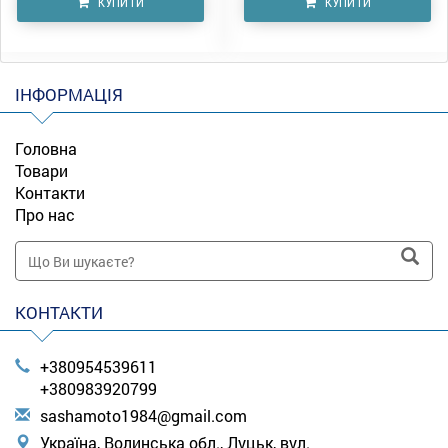
КУПИТИ
КУПИТИ
ІНФОРМАЦІЯ
Головна
Товари
Контакти
Про нас
КОНТАКТИ
+380954539611
+380983920799
s
ash
amo
to1
984
@gm
ail
.co
m
Україна, Волинська обл., Луцьк, вул.