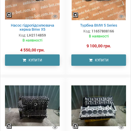
Насос гідропідсилювача
Турбіна BMW 5 Series
керма Bmw X5
Код:
11657808166
Код:
LH2114859
В наявності
В наявності
9 100,00 грн.
4 550,00 грн.
КУПИТИ
КУПИТИ