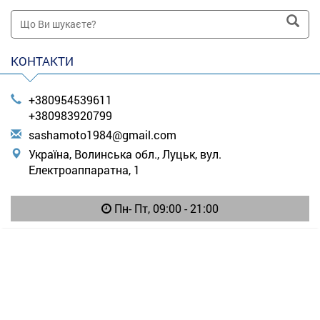
КОНТАКТИ
+380954539611
+380983920799
s
ash
amo
to1
984
@gm
ail
.co
m
Україна, Волинська обл., Луцьк, вул.
Електроаппаратна, 1
Пн- Пт, 09:00 - 21:00