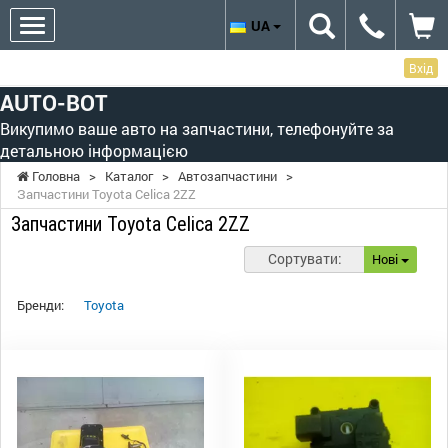
UA
Вхід
AUTO-BOT
Викупимо ваше авто на запчастини, телефонуйте за
детальною інформацією
Головна
>
Каталог
>
Автозапчастини
>
Запчастини Toyota Celica 2ZZ
Запчастини Toyota Celica 2ZZ
Сортувати:
Нові
Бренди:
Toyota