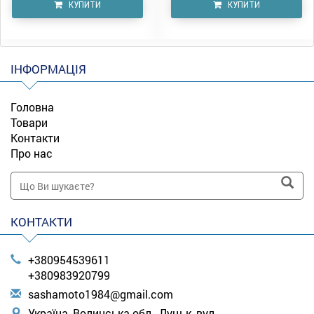
КУПИТИ
КУПИТИ
ІНФОРМАЦІЯ
Головна
Товари
Контакти
Про нас
КОНТАКТИ
+380954539611
+380983920799
s
ash
amo
to1
984
@gm
ail
.co
m
Україна, Волинська обл., Луцьк, вул.