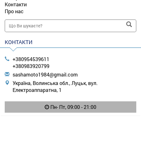
Контакти
Про нас
КОНТАКТИ
+380954539611
+380983920799
s
ash
amo
to1
984
@gm
ail
.co
m
Україна, Волинська обл., Луцьк, вул.
Електроаппаратна, 1
Пн- Пт, 09:00 - 21:00