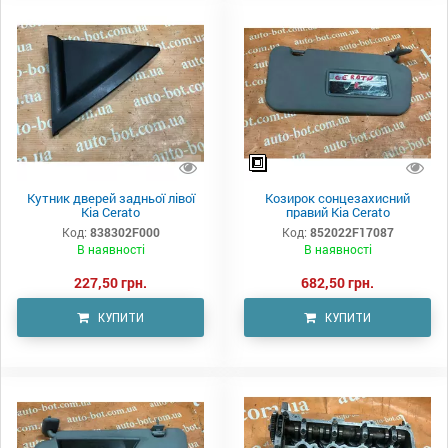
Кутник дверей задньої лівої
Козирок сонцезахисний
Kia Cerato
правий Kia Cerato
Код:
838302F000
Код:
852022F17087
В наявності
В наявності
227,50 грн.
682,50 грн.
КУПИТИ
КУПИТИ