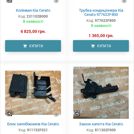
Колінвал Kia Cerato
Трубка кондиціонера Kia
Cerato 977622F800
Код:
231102B000
Код:
977622F800
В наявності
В наявності
6 825,00 грн.
1 365,00 грн.
КУПИТИ
КУПИТИ
Блок запобіжників Kia Cerato
Замок капота Kia Cerato
Код:
911152F021
Код:
811302F000