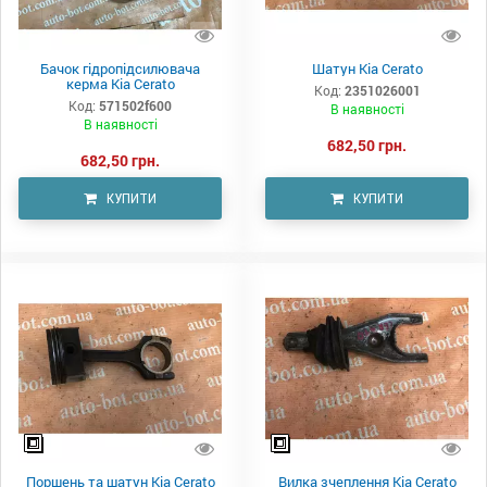
Бачок гідропідсилювача
Шатун Kia Cerato
керма Kia Cerato
Код:
2351026001
Код:
571502f600
В наявності
В наявності
682,50 грн.
682,50 грн.
КУПИТИ
КУПИТИ
Поршень та шатун Kia Cerato
Вилка зчеплення Kia Cerato