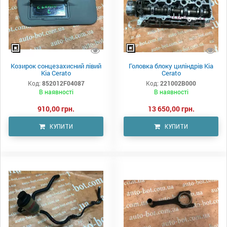
Козирок сонцезахисний лівий
Головка блоку циліндрів Kia
Kia Cerato
Cerato
Код:
852012F04087
Код:
221002B000
В наявності
В наявності
910,00 грн.
13 650,00 грн.
КУПИТИ
КУПИТИ