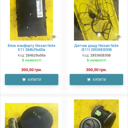
Блок комфорту Nissan Note
Датчик дощу Nissan Note
E11 284b29u00a
(E11) 28536EB30B
Код:
284b29u00a
Код:
28536EB30B
В наявності
В наявності
300,00 грн.
300,00 грн.
КУПИТИ
КУПИТИ