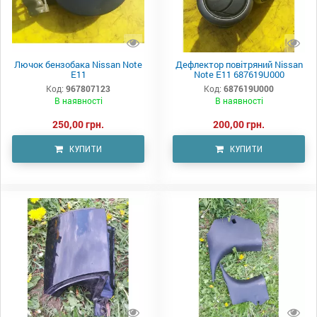
Лючок бензобака Nissan Note
Дефлектор повітряний Nissan
E11
Note E11 687619U000
Код:
967807123
Код:
687619U000
В наявності
В наявності
250,00 грн.
200,00 грн.
КУПИТИ
КУПИТИ