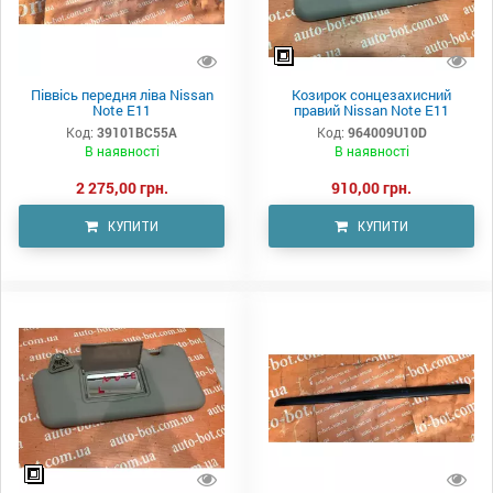
Піввісь передня ліва Nissan
Козирок сонцезахисний
Note E11
правий Nissan Note E11
Код:
39101BC55A
Код:
964009U10D
В наявності
В наявності
2 275,00 грн.
910,00 грн.
КУПИТИ
КУПИТИ