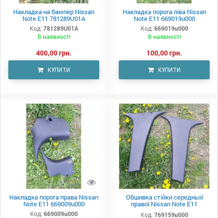
Накладка на бампер Nissan
Накладка порога ліва Nissan
Note E11 781289U01A
Note E11 669019u000
Код:
781289U01A
Код:
669019u000
В наявності
В наявності
400,00 грн.
100,00 грн.
КУПИТИ
КУПИТИ
Накладка порога права Nissan
Обшивка стійки середньої
Note E11 669009u000
правої Nissan Note E11
769159u000
Код:
669009u000
Код:
769159u000