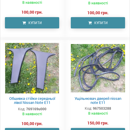
В наявності
В наявності
100,00 грн.
100,00 грн.
КУПИТИ
КУПИТИ
Обшивка стійки середньої
Ущільнювач дверей nissan
лівої Nissan Note E11
note E11
769169u000
Код:
967503288
Код:
769169u000
В наявності
В наявності
150,00 грн.
100,00 грн.