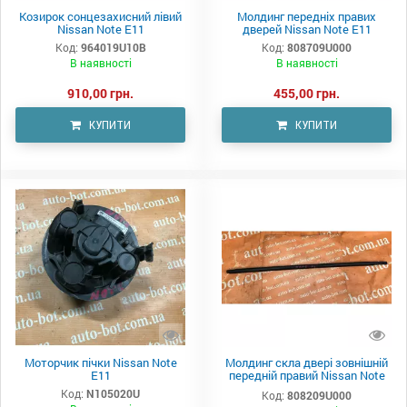
Козирок сонцезахисний лівий
Молдинг передніх правих
Nissan Note E11
дверей Nissan Note E11
Код:
964019U10B
Код:
808709U000
В наявності
В наявності
910,00 грн.
455,00 грн.
КУПИТИ
КУПИТИ
Моторчик пічки Nissan Note
Молдинг скла двері зовнішній
E11
передній правий Nissan Note
E11
Код:
N105020U
Код:
808209U000