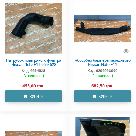
Патрубок повітряного фільтра
Абсорбер бампера переднього
Nissan Note E11 6654628
Nissan Note E11
Код:
6654628
Код:
620909U000
В наявності
В наявності
455,00 грн.
682,50 грн.
КУПИТИ
КУПИТИ