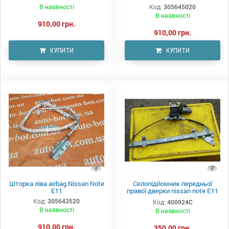
В наявності
Код:
305645020
В наявності
910,00 грн.
910,00 грн.
КУПИТИ
КУПИТИ
Шторка ліва airbag Nissan Note
Склопідйомник передньої
E11
правої дверки nissan note E11
400924c
Код:
305643520
Код:
400924C
В наявності
В наявності
910,00 грн.
350,00 грн.