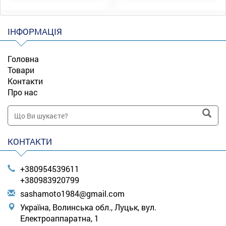
ІНФОРМАЦІЯ
Головна
Товари
Контакти
Про нас
КОНТАКТИ
+380954539611
+380983920799
s
ash
amo
to1
984
@gm
ail
.co
m
Україна, Волинська обл., Луцьк, вул.
Електроаппаратна, 1