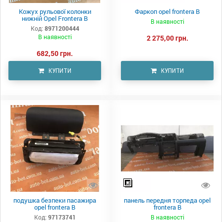
Кожух рульової колонки
Фаркоп opel frontera B
нижній Opel Frontera B
В наявності
Код:
8971200444
В наявності
2 275,00 грн.
682,50 грн.
КУПИТИ
КУПИТИ
подушка безпеки пасажира
панель передня торпеда opel
opel frontera B
frontera B
Код:
97173741
В наявності