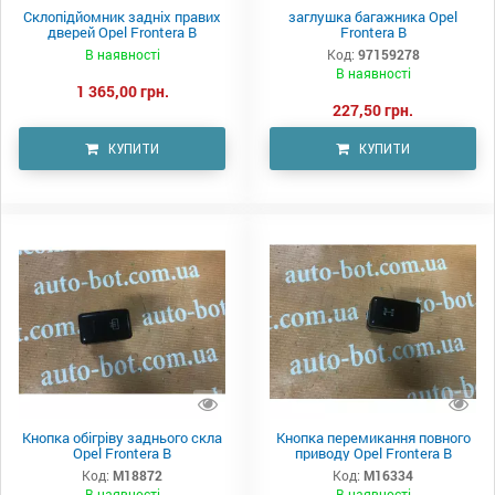
Склопідйомник задніх правих
заглушка багажника Opel
дверей Opel Frontera B
Frontera B
В наявності
Код:
97159278
В наявності
1 365,00 грн.
227,50 грн.
КУПИТИ
КУПИТИ
Кнопка обігріву заднього скла
Кнопка перемикання повного
Opel Frontera B
приводу Opel Frontera B
Код:
M18872
Код:
M16334
В наявності
В наявності