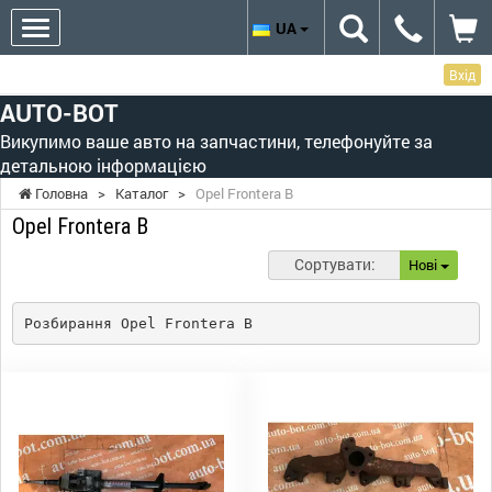
UA
Вхід
AUTO-BOT
Викупимо ваше авто на запчастини, телефонуйте за
детальною інформацією
Головна
>
Каталог
>
Opel Frontera B
Opel Frontera B
Сортувати:
Нові
Розбирання Opel Frontera B