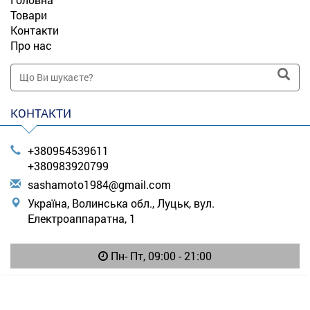
Товари
Контакти
Про нас
КОНТАКТИ
+380954539611
+380983920799
s
ash
amo
to1
984
@gm
ail
.co
m
Україна, Волинська обл., Луцьк, вул.
Електроаппаратна, 1
Пн- Пт, 09:00 - 21:00