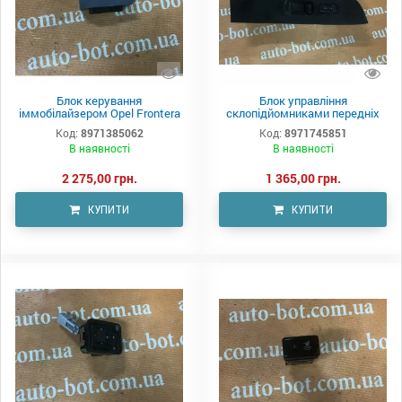
Блок керування
Блок управління
іммобілайзером Opel Frontera
склопідйомниками передніх
B
правих дверей Opel Frontera B
Код:
8971385062
Код:
8971745851
В наявності
В наявності
2 275,00 грн.
1 365,00 грн.
КУПИТИ
КУПИТИ