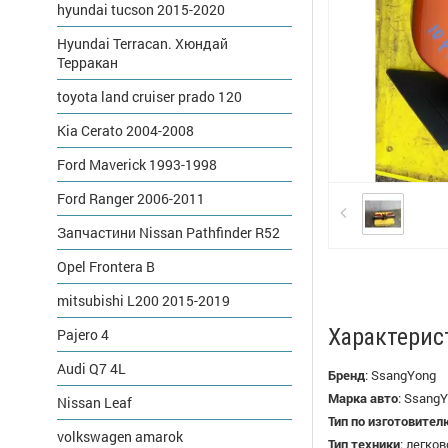
hyundai tucson 2015-2020
Hyundai Terracan. Хюндай
Терракан
toyota land cruiser prado 120
Kia Cerato 2004-2008
Ford Maverick 1993-1998
Ford Ranger 2006-2011
Запчастини Nissan Pathfinder R52
Opel Frontera B
mitsubishi L200 2015-2019
Характерис
Pajero 4
Audi Q7 4L
Бренд
:
SsangYong
Марка авто
:
SsangY
Nissan Leaf
Тип по изготовител
volkswagen amarok
Тип техники
:
легков