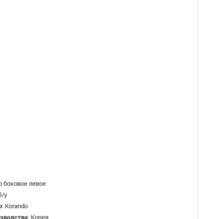
о боковое левое
б/у
о
:
Korando
изводства
:
Корея