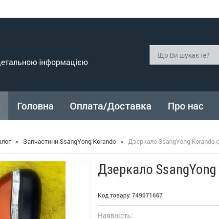
 детальною інформацією
Головна
Оплата/Доставка
Про нас
алог
>
Запчастини SsangYong Korando
>
Дзеркало SsangYong Korando 
Дзеркало SsangYong 
Код товару:
749071667
Наявність: