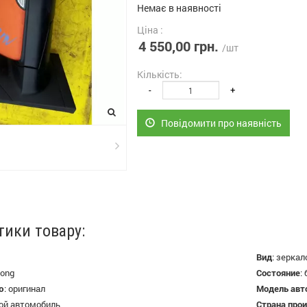
Немає в наявності
Ціна :
4 550,00 грн.
/шт
Кількість:
-
+
Повідомити про наявність
тики товару:
Вид
:
зеркал
ong
Состояние
:
ю
:
оригинал
Модель авт
ой автомобиль
Страна про