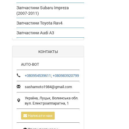
Запчастини Subaru Impreza
(2007-2011)
Запчастини Toyota Rav4
Запчастини Audi A3
КОНТАКТЫ
AUTO-BOT
+380954539611
;
+380983920799
sashamoto1984@gmail.com
Україна,
Луцьк
,
Волинська обл.
вул. Електроаппаратна, 1
Написати нам