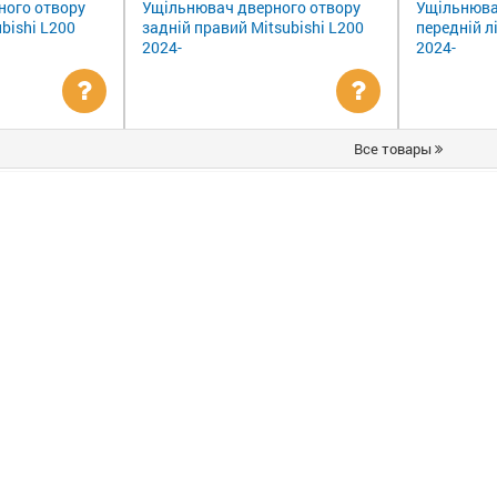
ного отвору
Ущільнювач дверного отвору
Ущільнюва
ubishi L200
задній правий Mitsubishi L200
передній л
2024-
2024-
Уточнити
Уточнити
Все товары
ціну
ціну