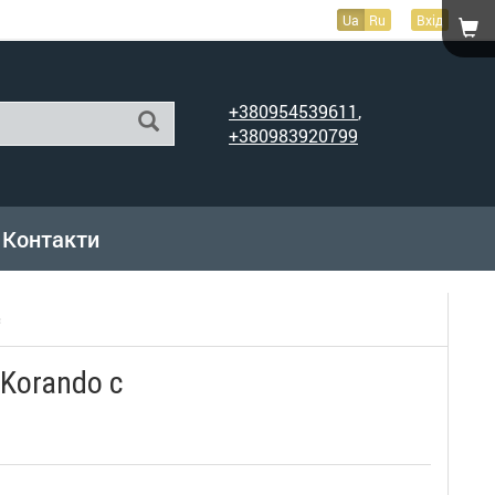
Ua
Ru
Вхід
+380954539611
,
+380983920799
Контакти
c
Korando c