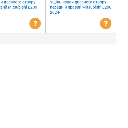
ч дверного отвору
Ущільнювач дверного отвору
івий Mitsubishi L200
передній правий Mitsubishi L200
2024-
Уточнити
Уточни
ціну
ціну