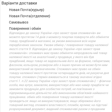
Варіанти доставки
Новая Почта(курьер)
Новая Почта(отделение)
Самовывоз
Повернення і обмін
Відповідно до закону України «про захист прав споживачів» ви
можете протягом 14 днів з моменту покупки повернути або обміняти
товар, придбаний в магазині, за умови виконання всіх норм
передбачених законом. Умови обміну / повернення товару належної
якості стаття 9. Відповідно до закону України «про захист прав
споживачів»: споживач має право обміняти непродовольчий товар
належної якості на аналогічний у продавця, у якого він був
придбаний, якщо товар не задовольнив його за формою, габаритами,
фасоном, кольором, розміром або з інших причин не може бути ним
використаний за призначенням. Споживач має право на обмін
товару належної якості протягом чотирнадцяти днів, не рахуючи дня
покупки. споживач (термін вживається в такому значенні згідно
статті 1. п.22 закону України «про захист прав споживачів») – фізична
особа, яка купує, замовляє, використовує або має намір придбати чи
замовити продукцію для особистих потреб, не пов’язаних з
підприємницькою діяльністю або виконанням обов’язків найманого
працівника. обмін або повернення товару належної якості
провадиться: якщо не використовувався; якщо збережено його
товарний вигляд, споживчі властивості, пломби, ярлики; на підставі
розрахунковий документ, виданий споживачеві разом з проданим