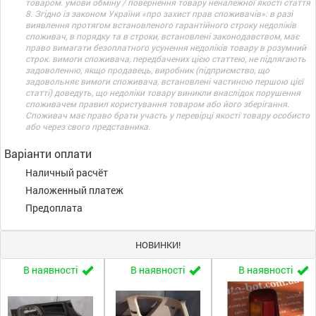
товаром. умови обміну / повернення товару неналежної якості стаття
8. Згідно із законом України «про захист прав споживачів»: в разі
виявлення протягом встановленого гарантійного строку недоліків
споживач, в порядку та в строки, встановлені законодавством, має
право вимагати безоплатного усунення недоліків товару в розумний
строк. вимоги споживача, передбачених цією статтею, не підлягають
задоволенню, якщо продавець, виробник (підприємство, що
задовольняє вимоги споживача, встановлені частиною першою цієї
статті) доведуть, що недоліки товару виникли внаслідок порушення
споживачем правил користування товаром або його зберігання.
Споживач має право брати участь у перевірці якості товару особисто
або через свого представника.
Варіанти оплати
Наличный расчёт
Наложенный платеж
Предоплата
НОВИНКИ!
В наявності
В наявності
В наявності