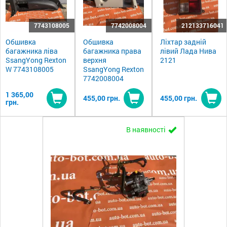
7743108005
7742008004
212133716041
Обшивка
Обшивка
Ліхтар задній
багажника ліва
багажника права
лівий Лада Нива
SsangYong Rexton
верхня
2121
W 7743108005
SsangYong Rexton
7742008004
1 365,00
455,00 грн.
455,00 грн.
грн.
Купити
Купити
Ку
В наявності