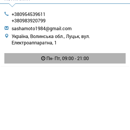
+380954539611
+380983920799
s
ash
amo
to1
984
@gm
ail
.co
m
Україна, Волинська обл., Луцьк, вул.
Електроаппаратна, 1
Пн- Пт, 09:00 - 21:00