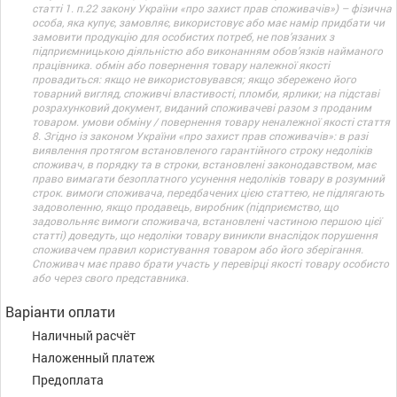
статті 1. п.22 закону України «про захист прав споживачів») – фізична
особа, яка купує, замовляє, використовує або має намір придбати чи
замовити продукцію для особистих потреб, не пов’язаних з
підприємницькою діяльністю або виконанням обов’язків найманого
працівника. обмін або повернення товару належної якості
провадиться: якщо не використовувався; якщо збережено його
товарний вигляд, споживчі властивості, пломби, ярлики; на підставі
розрахунковий документ, виданий споживачеві разом з проданим
товаром. умови обміну / повернення товару неналежної якості стаття
8. Згідно із законом України «про захист прав споживачів»: в разі
виявлення протягом встановленого гарантійного строку недоліків
споживач, в порядку та в строки, встановлені законодавством, має
право вимагати безоплатного усунення недоліків товару в розумний
строк. вимоги споживача, передбачених цією статтею, не підлягають
задоволенню, якщо продавець, виробник (підприємство, що
задовольняє вимоги споживача, встановлені частиною першою цієї
статті) доведуть, що недоліки товару виникли внаслідок порушення
споживачем правил користування товаром або його зберігання.
Споживач має право брати участь у перевірці якості товару особисто
або через свого представника.
Варіанти оплати
Наличный расчёт
Наложенный платеж
Предоплата