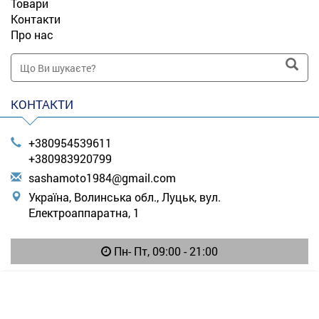
Товари
Контакти
Про нас
КОНТАКТИ
+380954539611
+380983920799
s
ash
amo
to1
984
@gm
ail
.co
m
Україна, Волинська обл., Луцьк, вул.
Електроаппаратна, 1
Пн- Пт, 09:00 - 21:00