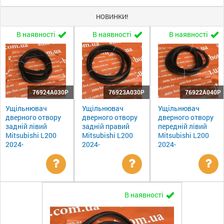
НОВИНКИ!
В наявності
В наявності
В наявності
76924A030P
76923A030P
76922A040P
Ущільнювач
Ущільнювач
Ущільнювач
дверного отвору
дверного отвору
дверного отвору
задній лівий
задній правий
передній лівий
Mitsubishi L200
Mitsubishi L200
Mitsubishi L200
2024-
2024-
2024-
Уточнити
Уточнити
Ут
В наявності
ціну
ціну
цін