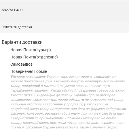
68275EB400
Оплата та доставка
Варіанти доставки
Новая Почта(курьер)
Новая Почта(отделение)
Самовывоз
Повернення і обмін
Відповідно до закону України «про захист прав споживачів» ви
можете протягом 14 днів з моменту покупки повернути або обміняти
товар, придбаний в магазині, за умови виконання всіх норм
передбачених законом. Умови обміну / повернення товару належної
якості стаття 9. Відповідно до закону України «про захист прав
споживачів»: споживач має право обміняти непродовольчий товар
належної якості на аналогічний у продавця, у якого він був
придбаний, якщо товар не задовольнив його за формою, габаритами,
фасоном, кольором, розміром або з інших причин не може бути ним
використаний за призначенням. Споживач має право на обмін
товару належної якості протягом чотирнадцяти днів, не рахуючи дня
покупки. споживач (термін вживається в такому значенні згідно