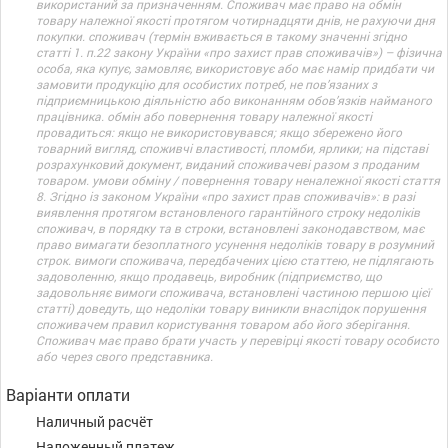
використаний за призначенням. Споживач має право на обмін
товару належної якості протягом чотирнадцяти днів, не рахуючи дня
покупки. споживач (термін вживається в такому значенні згідно
статті 1. п.22 закону України «про захист прав споживачів») – фізична
особа, яка купує, замовляє, використовує або має намір придбати чи
замовити продукцію для особистих потреб, не пов’язаних з
підприємницькою діяльністю або виконанням обов’язків найманого
працівника. обмін або повернення товару належної якості
провадиться: якщо не використовувався; якщо збережено його
товарний вигляд, споживчі властивості, пломби, ярлики; на підставі
розрахунковий документ, виданий споживачеві разом з проданим
товаром. умови обміну / повернення товару неналежної якості стаття
8. Згідно із законом України «про захист прав споживачів»: в разі
виявлення протягом встановленого гарантійного строку недоліків
споживач, в порядку та в строки, встановлені законодавством, має
право вимагати безоплатного усунення недоліків товару в розумний
строк. вимоги споживача, передбачених цією статтею, не підлягають
задоволенню, якщо продавець, виробник (підприємство, що
задовольняє вимоги споживача, встановлені частиною першою цієї
статті) доведуть, що недоліки товару виникли внаслідок порушення
споживачем правил користування товаром або його зберігання.
Споживач має право брати участь у перевірці якості товару особисто
або через свого представника.
Варіанти оплати
Наличный расчёт
Наложенный платеж