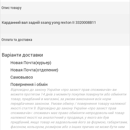
Опис товару
Карданний вал задній ssang yong rexton II 3320008B11
Оплата та доставка
Варіанти доставки
Новая Почта(курьер)
Новая Почта(отделение)
Самовывоз
Повернення і обмін
Відповідно до закону України «про захист прав споживачів» ви
можете протягом 14 днів з моменту покупки повернути або обміняти
товар, придбаний в магазині, за умови виконання всіх норм
передбачених законом. Умови обміну / повернення товару належної
якості стаття 9. Відповідно до закону України «про захист прав
споживачів»: споживач має право обміняти непродовольчий товар
належної якості на аналогічний у продавця, у якого він був
придбаний, якщо товар не задовольнив його за формою, габаритами,
фасоном, кольором, розміром або з інших причин не може бути ним