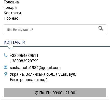
Головна
Товари
Контакти
Про нас
КОНТАКТИ
+380954539611
+380983920799
s
ash
amo
to1
984
@gm
ail
.co
m
Україна, Волинська обл., Луцьк, вул.
Електроаппаратна, 1
Пн- Пт, 09:00 - 21:00