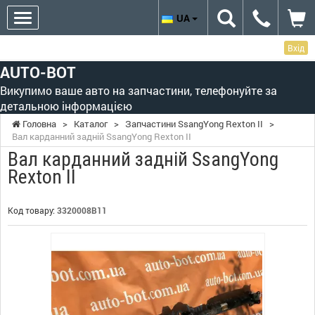
UA
Вхід
AUTO-BOT
Викупимо ваше авто на запчастини, телефонуйте за
детальною інформацією
Головна
>
Каталог
>
Запчастини SsangYong Rexton II
>
Вал карданний задній SsangYong Rexton II
Вал карданний задній SsangYong
Rexton II
Код товару:
3320008B11