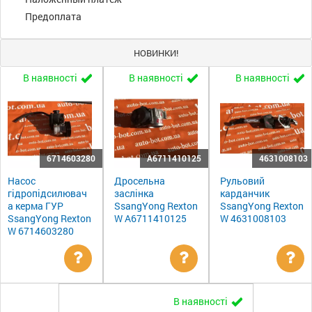
Предоплата
НОВИНКИ!
В наявності
В наявності
В наявності
6714603280
A6711410125
4631008103
Насос
Дросельна
Рульовий
гідропідсилювач
заслінка
карданчик
а керма ГУР
SsangYong Rexton
SsangYong Rexton
SsangYong Rexton
W A6711410125
W 4631008103
W 6714603280
Уточнити
Уточнити
Ут
В наявності
ціну
ціну
цін