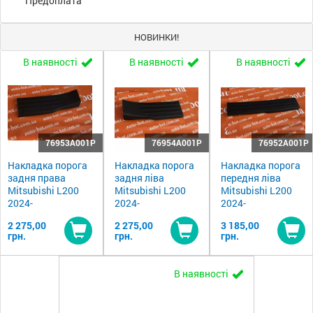
Предоплата
НОВИНКИ!
В наявності
В наявності
В наявності
76953A001P
76954A001P
76952A001P
Накладка порога
Накладка порога
Накладка порога
задня права
задня ліва
передня ліва
Mitsubishi L200
Mitsubishi L200
Mitsubishi L200
2024-
2024-
2024-
2 275,00
2 275,00
3 185,00
грн.
грн.
грн.
Купити
Купити
Ку
В наявності