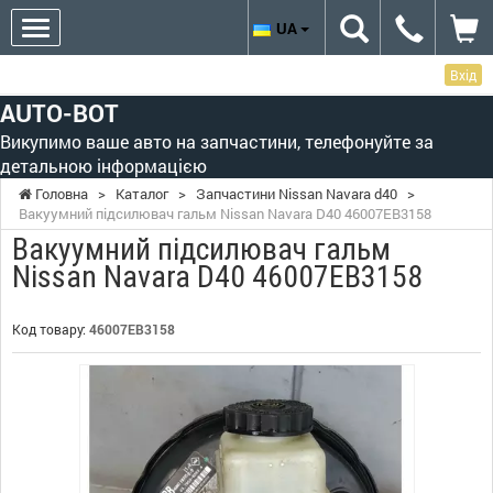
UA
Вхід
AUTO-BOT
Викупимо ваше авто на запчастини, телефонуйте за
детальною інформацією
Головна
>
Каталог
>
Запчастини Nissan Navara d40
>
Вакуумний підсилювач гальм Nissan Navara D40 46007EB3158
Вакуумний підсилювач гальм
Nissan Navara D40 46007EB3158
Код товару:
46007EB3158