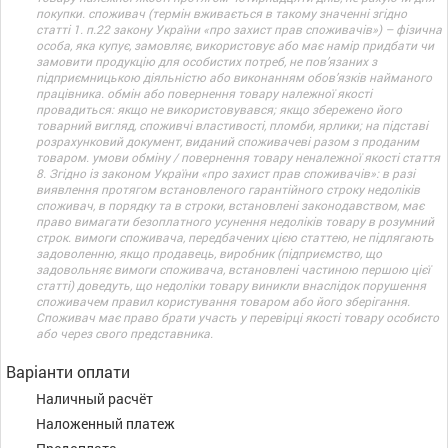
покупки. споживач (термін вживається в такому значенні згідно
статті 1. п.22 закону України «про захист прав споживачів») – фізична
особа, яка купує, замовляє, використовує або має намір придбати чи
замовити продукцію для особистих потреб, не пов’язаних з
підприємницькою діяльністю або виконанням обов’язків найманого
працівника. обмін або повернення товару належної якості
провадиться: якщо не використовувався; якщо збережено його
товарний вигляд, споживчі властивості, пломби, ярлики; на підставі
розрахунковий документ, виданий споживачеві разом з проданим
товаром. умови обміну / повернення товару неналежної якості стаття
8. Згідно із законом України «про захист прав споживачів»: в разі
виявлення протягом встановленого гарантійного строку недоліків
споживач, в порядку та в строки, встановлені законодавством, має
право вимагати безоплатного усунення недоліків товару в розумний
строк. вимоги споживача, передбачених цією статтею, не підлягають
задоволенню, якщо продавець, виробник (підприємство, що
задовольняє вимоги споживача, встановлені частиною першою цієї
статті) доведуть, що недоліки товару виникли внаслідок порушення
споживачем правил користування товаром або його зберігання.
Споживач має право брати участь у перевірці якості товару особисто
або через свого представника.
Варіанти оплати
Наличный расчёт
Наложенный платеж