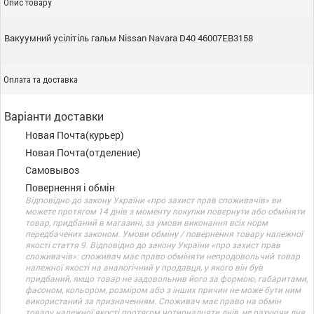
Опис товару
Вакуумний усілітіль гальм Nissan Navara D40 46007EB3158
Оплата та доставка
Варіанти доставки
Новая Почта(курьер)
Новая Почта(отделение)
Самовывоз
Повернення і обмін
Відповідно до закону України «про захист прав споживачів» ви
можете протягом 14 днів з моменту покупки повернути або обміняти
товар, придбаний в магазині, за умови виконання всіх норм
передбачених законом. Умови обміну / повернення товару належної
якості стаття 9. Відповідно до закону України «про захист прав
споживачів»: споживач має право обміняти непродовольчий товар
належної якості на аналогічний у продавця, у якого він був
придбаний, якщо товар не задовольнив його за формою, габаритами,
фасоном, кольором, розміром або з інших причин не може бути ним
використаний за призначенням. Споживач має право на обмін
товару належної якості протягом чотирнадцяти днів, не рахуючи дня