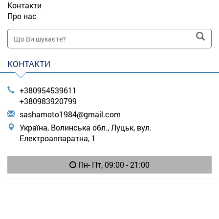
Контакти
Про нас
КОНТАКТИ
+380954539611
+380983920799
s
ash
amo
to1
984
@gm
ail
.co
m
Україна, Волинська обл., Луцьк, вул.
Електроаппаратна, 1
Пн- Пт, 09:00 - 21:00