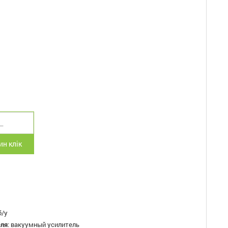
н клік
б/у
еля
:
вакуумный усилитель