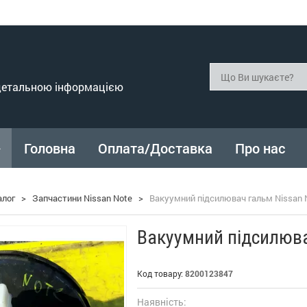
 детальною інформацією
Головна
Оплата/Доставка
Про нас
алог
>
Запчастини Nissan Note
>
Вакуумний підсилювач гальм Nissan 
Вакуумний підсилюва
Код товару:
8200123847
Наявність: