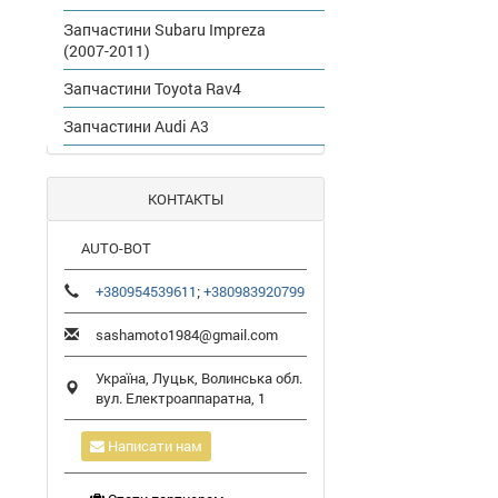
Запчастини Subaru Impreza
(2007-2011)
Запчастини Toyota Rav4
Запчастини Audi A3
КОНТАКТЫ
AUTO-BOT
+380954539611
;
+380983920799
sashamoto1984@gmail.com
Україна,
Луцьк
,
Волинська обл.
вул. Електроаппаратна, 1
Написати нам