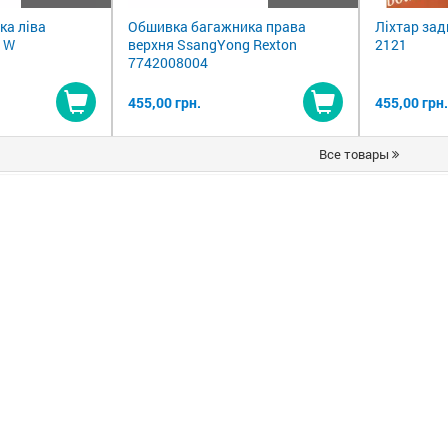
ка ліва
Обшивка багажника права
Ліхтар зад
 W
верхня SsangYong Rexton
2121
7742008004
455,00 грн.
455,00 грн.
Купити
Купити
Все товары