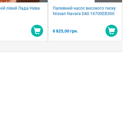
ній лівий Лада Нива
Паливний насос високого тиску
Nissan Navara D40 16700EB300
6 825,00 грн.
Купити
Купити