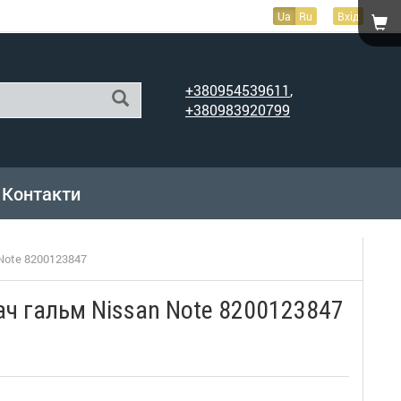
Ua
Ru
Вхід
+380954539611
,
+380983920799
Контакти
Note 8200123847
ч гальм Nissan Note 8200123847