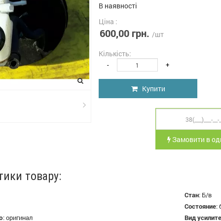
В наявності
Ціна :
600,00 грн.
/шт
Кількість:
-
+
Купити
Замовити в оди
тики товару:
Стан
:
Б/в
Состояние
:
ю
:
оригинал
Вид усилит