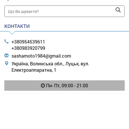
КОНТАКТИ
+380954539611
+380983920799
s
ash
amo
to1
984
@gm
ail
.co
m
Україна, Волинська обл., Луцьк, вул.
Електроаппаратна, 1
Пн- Пт, 09:00 - 21:00