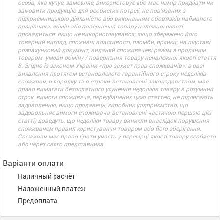
особа, яка купує, замовляє, використовує або має намір придбати чи
замовити продукцію для особистих потреб, не пов’язаних з
підприємницькою діяльністю або виконанням обов’язків найманого
працівника. обмін або повернення товару належної якості
провадиться: якщо не використовувався; якщо збережено його
товарний вигляд, споживчі властивості, пломби, ярлики; на підставі
розрахунковий документ, виданий споживачеві разом з проданим
товаром. умови обміну / повернення товару неналежної якості стаття
8. Згідно із законом України «про захист прав споживачів»: в разі
виявлення протягом встановленого гарантійного строку недоліків
споживач, в порядку та в строки, встановлені законодавством, має
право вимагати безоплатного усунення недоліків товару в розумний
строк. вимоги споживача, передбачених цією статтею, не підлягають
задоволенню, якщо продавець, виробник (підприємство, що
задовольняє вимоги споживача, встановлені частиною першою цієї
статті) доведуть, що недоліки товару виникли внаслідок порушення
споживачем правил користування товаром або його зберігання.
Споживач має право брати участь у перевірці якості товару особисто
або через свого представника.
Варіанти оплати
Наличный расчёт
Наложенный платеж
Предоплата