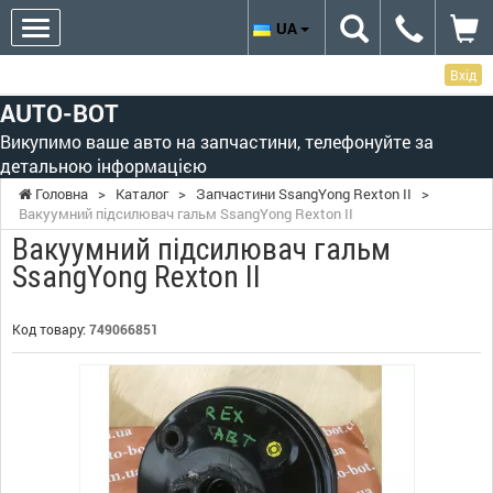
UA
Вхід
AUTO-BOT
Викупимо ваше авто на запчастини, телефонуйте за
детальною інформацією
Головна
>
Каталог
>
Запчастини SsangYong Rexton II
>
Вакуумний підсилювач гальм SsangYong Rexton II
Вакуумний підсилювач гальм
SsangYong Rexton II
Код товару:
749066851