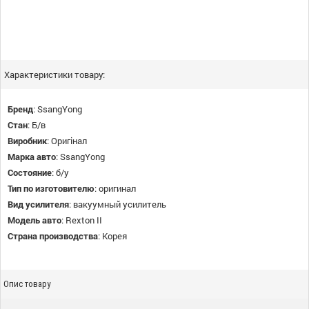
Характеристики товару:
Бренд
:
SsangYong
Стан
:
Б/в
Виробник
:
Оригінал
Марка авто
:
SsangYong
Состояние
:
б/у
Тип по изготовителю
:
оригинал
Вид усилителя
:
вакуумный усилитель
Модель авто
:
Rexton II
Страна производства
:
Корея
Опис товару