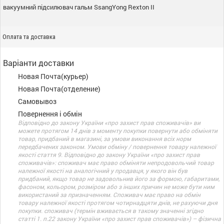
вакуумний підсилювач гальм SsangYong Rexton II
Оплата та доставка
Варіанти доставки
Новая Почта(курьер)
Новая Почта(отделение)
Самовывоз
Повернення і обмін
Відповідно до закону України «про захист прав споживачів» ви
можете протягом 14 днів з моменту покупки повернути або обміняти
товар, придбаний в магазині, за умови виконання всіх норм
передбачених законом. Умови обміну / повернення товару належної
якості стаття 9. Відповідно до закону України «про захист прав
споживачів»: споживач має право обміняти непродовольчий товар
належної якості на аналогічний у продавця, у якого він був
придбаний, якщо товар не задовольнив його за формою, габаритами,
фасоном, кольором, розміром або з інших причин не може бути ним
використаний за призначенням. Споживач має право на обмін
товару належної якості протягом чотирнадцяти днів, не рахуючи дня
покупки. споживач (термін вживається в такому значенні згідно
статті 1. п.22 закону України «про захист прав споживачів») – фізична