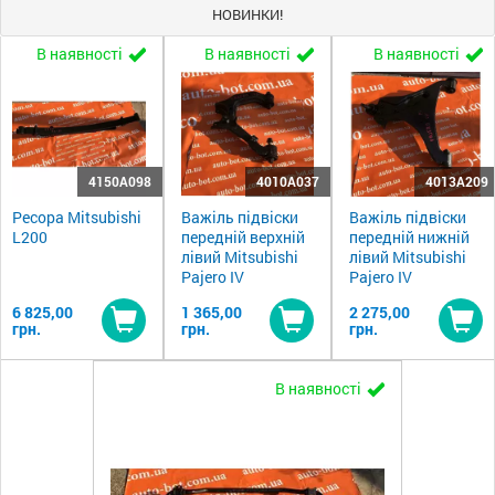
НОВИНКИ!
В наявності
В наявності
В наявності
4150A098
4010A037
4013A209
Ресора Mitsubishi
Важіль підвіски
Важіль підвіски
L200
передній верхній
передній нижній
лівий Mitsubishi
лівий Mitsubishi
Pajero IV
Pajero IV
6 825,00
1 365,00
2 275,00
грн.
грн.
грн.
Купити
Купити
Ку
В наявності