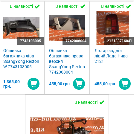
В наявності
В наявності
В наявності
7743108005
7742008004
212133716041
Обшивка
Обшивка
Ліхтар задній
багажника ліва
багажника права
лівий Лада Нива
SsangYong Rexton
верхня
2121
W 7743108005
SsangYong Rexton
7742008004
1 365,00
455,00 грн.
455,00 грн.
грн.
Купити
Купити
Ку
В наявності