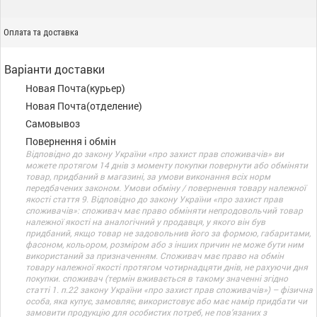
Оплата та доставка
Варіанти доставки
Новая Почта(курьер)
Новая Почта(отделение)
Самовывоз
Повернення і обмін
Відповідно до закону України «про захист прав споживачів» ви
можете протягом 14 днів з моменту покупки повернути або обміняти
товар, придбаний в магазині, за умови виконання всіх норм
передбачених законом. Умови обміну / повернення товару належної
якості стаття 9. Відповідно до закону України «про захист прав
споживачів»: споживач має право обміняти непродовольчий товар
належної якості на аналогічний у продавця, у якого він був
придбаний, якщо товар не задовольнив його за формою, габаритами,
фасоном, кольором, розміром або з інших причин не може бути ним
використаний за призначенням. Споживач має право на обмін
товару належної якості протягом чотирнадцяти днів, не рахуючи дня
покупки. споживач (термін вживається в такому значенні згідно
статті 1. п.22 закону України «про захист прав споживачів») – фізична
особа, яка купує, замовляє, використовує або має намір придбати чи
замовити продукцію для особистих потреб, не пов’язаних з