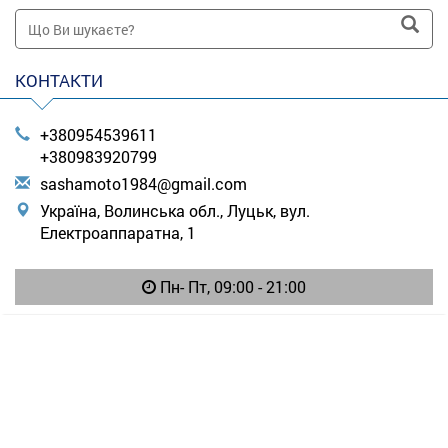
КОНТАКТИ
+380954539611
+380983920799
s
ash
amo
to1
984
@gm
ail
.co
m
Україна, Волинська обл., Луцьк, вул.
Електроаппаратна, 1
Пн- Пт, 09:00 - 21:00