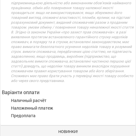
підприємницькою діяльністю або виконанням обов’язків найманого
працівника. обмін або повернення товару належної якості
провадиться: якщо не використовувався; якщо збережено його
товарний вигляд, споживчі властивості, пломби, ярлики; на підставі
розрахунковий документ, виданий споживачеві разом з проданим
товаром. умови обміну / повернення товару неналежної якості стаття
8. Згідно із законом України «про захист прав споживачів»: в разі
виявлення протягом встановленого гарантійного строку недоліків
споживач, в порядку та в строки, встановлені законодавством, має
право вимагати безоплатного усунення недоліків товару в розумний
строк. вимоги споживача, передбачених цією статтею, не підлягають
задоволенню, якщо продавець, виробник (підприємство, що
задовольняє вимоги споживача, встановлені частиною першою цієї
статті) доведуть, що недоліки товару виникли внаслідок порушення
споживачем правил користування товаром або його зберігання.
Споживач має право брати участь у перевірці якості товару особисто
або через свого представника.
Варіанти оплати
Наличный расчёт
Наложенный платеж
Предоплата
НОВИНКИ!