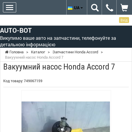
UA
Вхід
AUTO-BOT
Викупимо ваше авто на запчастини, телефонуйте за
детальною інформацією
Головна
>
Каталог
>
Запчастини Honda Accord
>
Вакуумний насос Honda Accord 7
Вакуумний насос Honda Accord 7
Код товару:
749067159