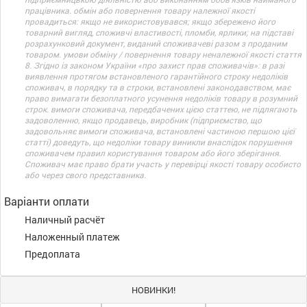
працівника. обмін або повернення товару належної якості
провадиться: якщо не використовувався; якщо збережено його
товарний вигляд, споживчі властивості, пломби, ярлики; на підставі
розрахунковий документ, виданий споживачеві разом з проданим
товаром. умови обміну / повернення товару неналежної якості стаття
8. Згідно із законом України «про захист прав споживачів»: в разі
виявлення протягом встановленого гарантійного строку недоліків
споживач, в порядку та в строки, встановлені законодавством, має
право вимагати безоплатного усунення недоліків товару в розумний
строк. вимоги споживача, передбачених цією статтею, не підлягають
задоволенню, якщо продавець, виробник (підприємство, що
задовольняє вимоги споживача, встановлені частиною першою цієї
статті) доведуть, що недоліки товару виникли внаслідок порушення
споживачем правил користування товаром або його зберігання.
Споживач має право брати участь у перевірці якості товару особисто
або через свого представника.
Варіанти оплати
Наличный расчёт
Наложенный платеж
Предоплата
НОВИНКИ!