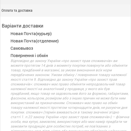
Оплата та доставка
Варіанти доставки
Новая Почта(курьер)
Новая Почта(отделение)
Самовывоз
Повернення і обмін
Відповідно до закону України «про захист прав споживачів» ви
можете протягом 14 днів з моменту покупки повернути або обміняти
товар, придбаний в магазині, за умови виконання всіх норм
передбачених законом. Умови обміну / повернення товару належної
якості стаття 9. Відповідно до закону України «про захист прав
споживачів»: споживач має право обміняти непродовольчий товар
належної якості на аналогічний у продавця, у якого він був
придбаний, якщо товар не задовольнив його за формою, габаритами,
фасоном, кольором, розміром або з інших причин не може бути ним
використаний за призначенням. Споживач має право на обмін
товару належної якості протягом чотирнадцяти днів, не рахуючи дня
покупки. споживач (термін вживається в такому значенні згідно
статті 1. п.22 закону України «про захист прав споживачів») – фізична
особа, яка купує, замовляє, використовує або має намір придбати чи
замовити продукцію для особистих потреб, не пов’язаних з
підприємницькою діяльністю або виконанням обов’язків найманого