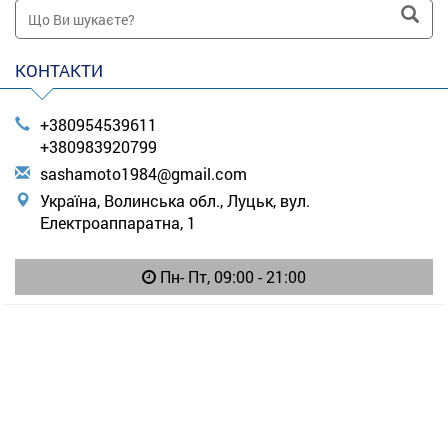
КОНТАКТИ
+380954539611
+380983920799
s
ash
amo
to1
984
@gm
ail
.co
m
Україна, Волинська обл., Луцьк, вул.
Електроаппаратна, 1
Пн- Пт, 09:00 - 21:00