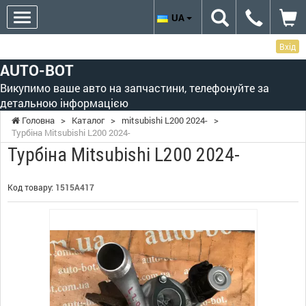
UA
Вхід
AUTO-BOT
Викупимо ваше авто на запчастини, телефонуйте за
детальною інформацією
Головна
>
Каталог
>
mitsubishi L200 2024-
>
Турбіна Mitsubishi L200 2024-
Турбіна Mitsubishi L200 2024-
Код товару:
1515A417