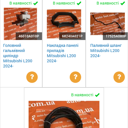
В наявності
В наявності
В наявності
46010A010P
68240A021P
17525A080P
Головний
Накладка панелі
Паливний шланг
гальмівний
приладів
Mitsubishi L200
циліндр
Mitsubishi L200
2024-
Mitsubishi L200
2024-
2024-
Уточнити
Уточнити
Ут
В наявності
ціну
ціну
цін