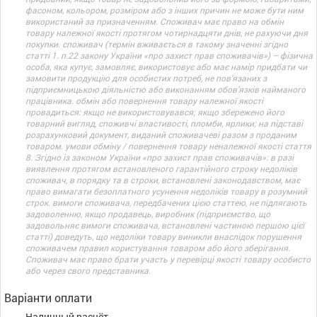
фасоном, кольором, розміром або з інших причин не може бути ним
використаний за призначенням. Споживач має право на обмін
товару належної якості протягом чотирнадцяти днів, не рахуючи дня
покупки. споживач (термін вживається в такому значенні згідно
статті 1. п.22 закону України «про захист прав споживачів») – фізична
особа, яка купує, замовляє, використовує або має намір придбати чи
замовити продукцію для особистих потреб, не пов’язаних з
підприємницькою діяльністю або виконанням обов’язків найманого
працівника. обмін або повернення товару належної якості
провадиться: якщо не використовувався; якщо збережено його
товарний вигляд, споживчі властивості, пломби, ярлики; на підставі
розрахунковий документ, виданий споживачеві разом з проданим
товаром. умови обміну / повернення товару неналежної якості стаття
8. Згідно із законом України «про захист прав споживачів»: в разі
виявлення протягом встановленого гарантійного строку недоліків
споживач, в порядку та в строки, встановлені законодавством, має
право вимагати безоплатного усунення недоліків товару в розумний
строк. вимоги споживача, передбачених цією статтею, не підлягають
задоволенню, якщо продавець, виробник (підприємство, що
задовольняє вимоги споживача, встановлені частиною першою цієї
статті) доведуть, що недоліки товару виникли внаслідок порушення
споживачем правил користування товаром або його зберігання.
Споживач має право брати участь у перевірці якості товару особисто
або через свого представника.
Варіанти оплати
Наличный расчёт