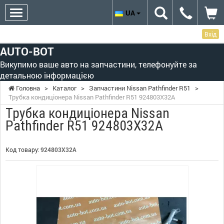
UA
Вхід
AUTO-BOT
Викупимо ваше авто на запчастини, телефонуйте за
детальною інформацією
Головна
>
Каталог
>
Запчастини Nissan Pathfinder R51
>
Трубка кондиціонера Nissan Pathfinder R51 924803X32A
Трубка кондиціонера Nissan
Pathfinder R51 924803X32A
Код товару:
924803X32A