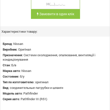
Замовити в один клік
Характеристики товару:
Бренд
:
Nissan
Виробник
:
Оригінал
Призначення
:
Системи охолодження, опалювання, вентиляції і
кондиціонування
Стан
:
Б/в
Марка авто
:
Nissan
Состояние
:
б/у
Тип по изготовителю
:
оригинал
Вид
:
соединительные патрубки и шланги
Модель авто
:
Pathfinder
Серия авто
:
Pathfinder III (R51)