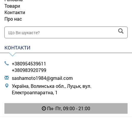
Товари
Контакти
Про нас
КОНТАКТИ
+380954539611
+380983920799
s
ash
amo
to1
984
@gm
ail
.co
m
Україна, Волинська обл., Луцьк, вул.
Електроаппаратна, 1
Пн- Пт, 09:00 - 21:00