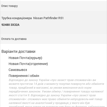
Опис товару
Трубка кондиціонера Nissan Pathfinder R51
92480 3X32A
Оплата та доставка
Варіанти доставки
Новая Почта(курьер)
Новая Почта(отделение)
Самовывоз
Повернення і обмін
Відповідно до закону України «про захист прав споживачів» ви
можете протягом 14 днів з моменту покупки повернути або обміняти
товар, придбаний в магазині, за умови виконання всіх норм
передбачених законом. Умови обміну / повернення товару належної
якості стаття 9. Відповідно до закону України «про захист прав
споживачів»: споживач має право обміняти непродовольчий товар
належної якості на аналогічний у продавця, у якого він був
придбаний, якщо товар не задовольнив його за формою, габаритами,