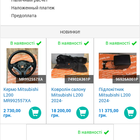
Наложенный платеж
Предоплата
НОВИНКИ!
В наявності
В наявності
В наявності
MR992557XA
74902A361P
96926A001P
Кермо Mitsubishi
Ковролін салону
Підлокітник
L200
Mitsubishi L200
Mitsubishi L200
MR992557XA
2024-
2024-
2 730,00
18 200,00
11 375,00
грн.
грн.
грн.
Купити
Купити
Ку
В наявності