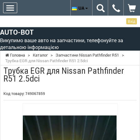
UA
Вхід
AUTO-BOT
Викупимо ваше авто на запчастини, телефонуйте за
детальною інформацією
Головна
>
Каталог
>
Запчастини Nissan Pathfinder R51
>
Трубка EGR для Nissan Pathfinder R51 2.5dci
Трубка EGR для Nissan Pathfinder
R51 2.5dci
Код товару:
749067859