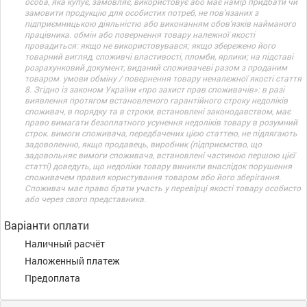
особа, яка купує, замовляє, використовує або має намір придбати чи
замовити продукцію для особистих потреб, не пов’язаних з
підприємницькою діяльністю або виконанням обов’язків найманого
працівника. обмін або повернення товару належної якості
провадиться: якщо не використовувався; якщо збережено його
товарний вигляд, споживчі властивості, пломби, ярлики; на підставі
розрахунковий документ, виданий споживачеві разом з проданим
товаром. умови обміну / повернення товару неналежної якості стаття
8. Згідно із законом України «про захист прав споживачів»: в разі
виявлення протягом встановленого гарантійного строку недоліків
споживач, в порядку та в строки, встановлені законодавством, має
право вимагати безоплатного усунення недоліків товару в розумний
строк. вимоги споживача, передбачених цією статтею, не підлягають
задоволенню, якщо продавець, виробник (підприємство, що
задовольняє вимоги споживача, встановлені частиною першою цієї
статті) доведуть, що недоліки товару виникли внаслідок порушення
споживачем правил користування товаром або його зберігання.
Споживач має право брати участь у перевірці якості товару особисто
або через свого представника.
Варіанти оплати
Наличный расчёт
Наложенный платеж
Предоплата