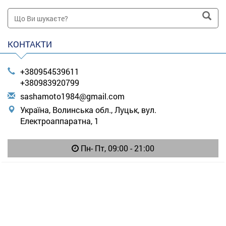
КОНТАКТИ
+380954539611
+380983920799
s
ash
amo
to1
984
@gm
ail
.co
m
Україна, Волинська обл., Луцьк, вул.
Електроаппаратна, 1
Пн- Пт, 09:00 - 21:00