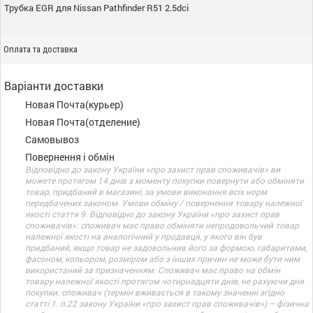
Трубка EGR для Nissan Pathfinder R51 2.5dci
Оплата та доставка
Варіанти доставки
Новая Почта(курьер)
Новая Почта(отделение)
Самовывоз
Повернення і обмін
Відповідно до закону України «про захист прав споживачів» ви
можете протягом 14 днів з моменту покупки повернути або обміняти
товар, придбаний в магазині, за умови виконання всіх норм
передбачених законом. Умови обміну / повернення товару належної
якості стаття 9. Відповідно до закону України «про захист прав
споживачів»: споживач має право обміняти непродовольчий товар
належної якості на аналогічний у продавця, у якого він був
придбаний, якщо товар не задовольнив його за формою, габаритами,
фасоном, кольором, розміром або з інших причин не може бути ним
використаний за призначенням. Споживач має право на обмін
товару належної якості протягом чотирнадцяти днів, не рахуючи дня
покупки. споживач (термін вживається в такому значенні згідно
статті 1. п.22 закону України «про захист прав споживачів») – фізична