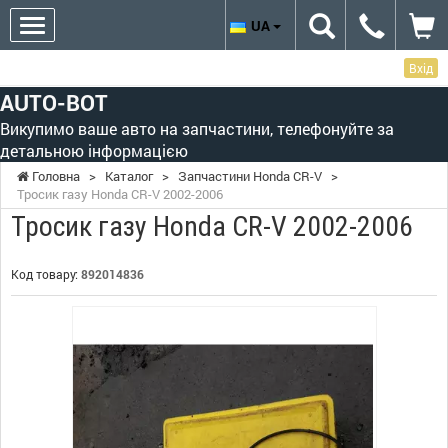
UA
Вхід
AUTO-BOT
Викупимо ваше авто на запчастини, телефонуйте за
детальною інформацією
Головна
>
Каталог
>
Запчастини Honda CR-V
>
Тросик газу Honda CR-V 2002-2006
Тросик газу Honda CR-V 2002-2006
Код товару:
892014836