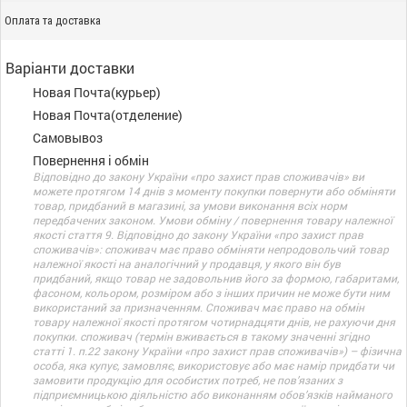
Оплата та доставка
Варіанти доставки
Новая Почта(курьер)
Новая Почта(отделение)
Самовывоз
Повернення і обмін
Відповідно до закону України «про захист прав споживачів» ви
можете протягом 14 днів з моменту покупки повернути або обміняти
товар, придбаний в магазині, за умови виконання всіх норм
передбачених законом. Умови обміну / повернення товару належної
якості стаття 9. Відповідно до закону України «про захист прав
споживачів»: споживач має право обміняти непродовольчий товар
належної якості на аналогічний у продавця, у якого він був
придбаний, якщо товар не задовольнив його за формою, габаритами,
фасоном, кольором, розміром або з інших причин не може бути ним
використаний за призначенням. Споживач має право на обмін
товару належної якості протягом чотирнадцяти днів, не рахуючи дня
покупки. споживач (термін вживається в такому значенні згідно
статті 1. п.22 закону України «про захист прав споживачів») – фізична
особа, яка купує, замовляє, використовує або має намір придбати чи
замовити продукцію для особистих потреб, не пов’язаних з
підприємницькою діяльністю або виконанням обов’язків найманого