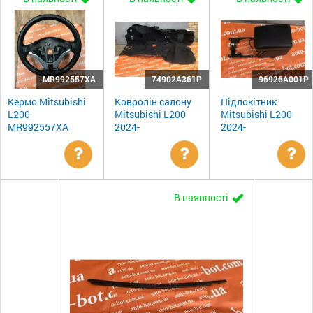
MR992557XA
74902A361P
96926A001P
Кермо Mitsubishi
Ковролін салону
Підлокітник
L200
Mitsubishi L200
Mitsubishi L200
MR992557XA
2024-
2024-
Уточнити
Уточнити
Ут
В наявності
ціну
ціну
цін