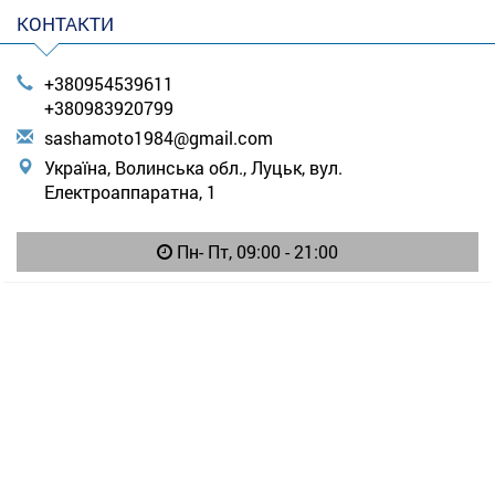
КОНТАКТИ
+380954539611
+380983920799
s
ash
amo
to1
984
@gm
ail
.co
m
Україна, Волинська обл., Луцьк, вул.
Електроаппаратна, 1
Пн- Пт, 09:00 - 21:00