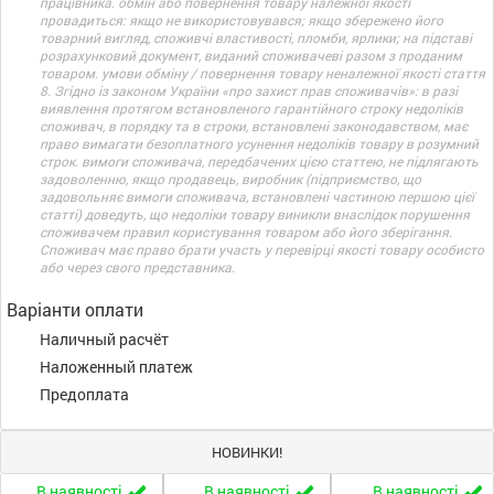
працівника. обмін або повернення товару належної якості
провадиться: якщо не використовувався; якщо збережено його
товарний вигляд, споживчі властивості, пломби, ярлики; на підставі
розрахунковий документ, виданий споживачеві разом з проданим
товаром. умови обміну / повернення товару неналежної якості стаття
8. Згідно із законом України «про захист прав споживачів»: в разі
виявлення протягом встановленого гарантійного строку недоліків
споживач, в порядку та в строки, встановлені законодавством, має
право вимагати безоплатного усунення недоліків товару в розумний
строк. вимоги споживача, передбачених цією статтею, не підлягають
задоволенню, якщо продавець, виробник (підприємство, що
задовольняє вимоги споживача, встановлені частиною першою цієї
статті) доведуть, що недоліки товару виникли внаслідок порушення
споживачем правил користування товаром або його зберігання.
Споживач має право брати участь у перевірці якості товару особисто
або через свого представника.
Варіанти оплати
Наличный расчёт
Наложенный платеж
Предоплата
НОВИНКИ!
В наявності
В наявності
В наявності