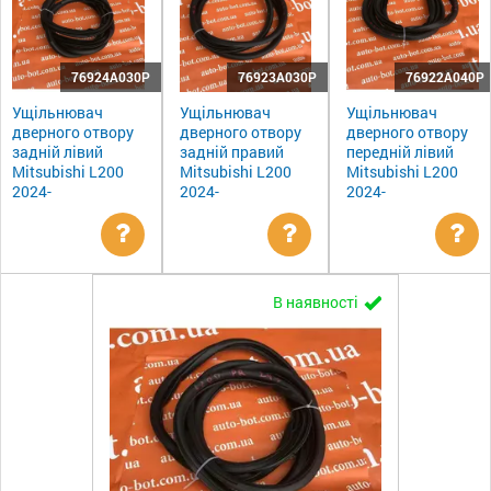
76924A030P
76923A030P
76922A040P
Ущільнювач
Ущільнювач
Ущільнювач
дверного отвору
дверного отвору
дверного отвору
задній лівий
задній правий
передній лівий
Mitsubishi L200
Mitsubishi L200
Mitsubishi L200
2024-
2024-
2024-
Уточнити
Уточнити
Ут
В наявності
ціну
ціну
цін