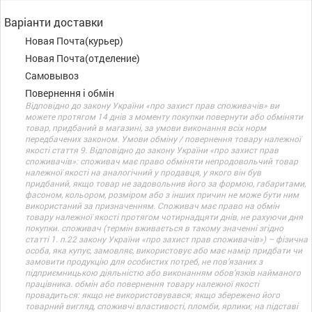
Варіанти доставки
Новая Почта(курьер)
Новая Почта(отделение)
Самовывоз
Повернення і обмін
Відповідно до закону України «про захист прав споживачів» ви
можете протягом 14 днів з моменту покупки повернути або обміняти
товар, придбаний в магазині, за умови виконання всіх норм
передбачених законом. Умови обміну / повернення товару належної
якості стаття 9. Відповідно до закону України «про захист прав
споживачів»: споживач має право обміняти непродовольчий товар
належної якості на аналогічний у продавця, у якого він був
придбаний, якщо товар не задовольнив його за формою, габаритами,
фасоном, кольором, розміром або з інших причин не може бути ним
використаний за призначенням. Споживач має право на обмін
товару належної якості протягом чотирнадцяти днів, не рахуючи дня
покупки. споживач (термін вживається в такому значенні згідно
статті 1. п.22 закону України «про захист прав споживачів») – фізична
особа, яка купує, замовляє, використовує або має намір придбати чи
замовити продукцію для особистих потреб, не пов’язаних з
підприємницькою діяльністю або виконанням обов’язків найманого
працівника. обмін або повернення товару належної якості
провадиться: якщо не використовувався; якщо збережено його
товарний вигляд, споживчі властивості, пломби, ярлики; на підставі