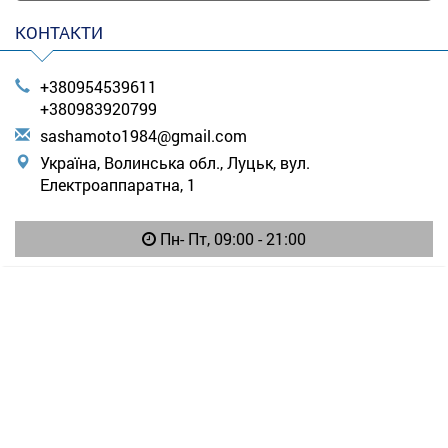
КОНТАКТИ
+380954539611
+380983920799
s
ash
amo
to1
984
@gm
ail
.co
m
Україна, Волинська обл., Луцьк, вул.
Електроаппаратна, 1
Пн- Пт, 09:00 - 21:00