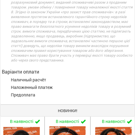
розрахунковий документ, виданий споживачеві разом з проданим
товаром. умови обміну / повернення товару неналежної якості стаття
8. Згідно із законом України «про захист прав споживачів»: в разі
виявлення протягом встановленого гарантійного строку недоліків
споживач, в порядку та в строки, встановлені законодавством, має
право вимагати безоплатного усунення недоліків товару в розумний
строк. вимоги споживача, передбачених цією статтею, не підлягають
задоволенню, якщо продавець, виробник (підприємство, що
задовольняє вимоги споживача, встановлені частиною першою цієї
статті) доведуть, що недоліки товару виникли внаслідок порушення
споживачем правил користування товаром або його зберігання.
Споживач має право брати участь у перевірці якості товару особисто
або через свого представника.
Варіанти оплати
Наличный расчёт
Наложенный платеж
Предоплата
НОВИНКИ!
В наявності
В наявності
В наявності