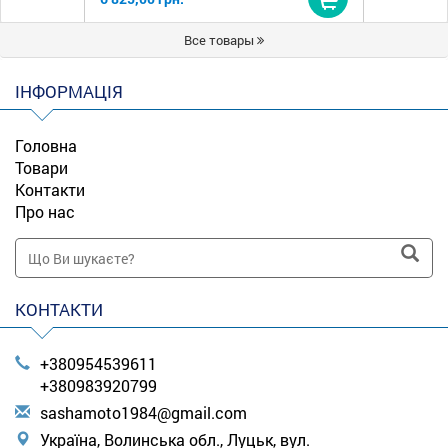
Купити
Все товары
ІНФОРМАЦІЯ
Головна
Товари
Контакти
Про нас
КОНТАКТИ
+380954539611
+380983920799
s
ash
amo
to1
984
@gm
ail
.co
m
Україна, Волинська обл., Луцьк, вул.