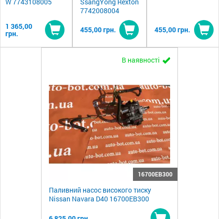
W 7743108005
SsangYong Rexton
7742008004
1 365,00
455,00 грн.
455,00 грн.
грн.
Купити
Купити
Ку
В наявності
16700EB300
Паливний насос високого тиску
Nissan Navara D40 16700EB300
6 825,00 грн.