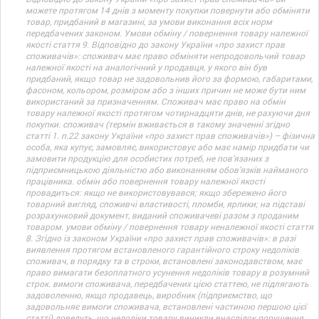
можете протягом 14 днів з моменту покупки повернути або обміняти
товар, придбаний в магазині, за умови виконання всіх норм
передбачених законом. Умови обміну / повернення товару належної
якості стаття 9. Відповідно до закону України «про захист прав
споживачів»: споживач має право обміняти непродовольчий товар
належної якості на аналогічний у продавця, у якого він був
придбаний, якщо товар не задовольнив його за формою, габаритами,
фасоном, кольором, розміром або з інших причин не може бути ним
використаний за призначенням. Споживач має право на обмін
товару належної якості протягом чотирнадцяти днів, не рахуючи дня
покупки. споживач (термін вживається в такому значенні згідно
статті 1. п.22 закону України «про захист прав споживачів») – фізична
особа, яка купує, замовляє, використовує або має намір придбати чи
замовити продукцію для особистих потреб, не пов’язаних з
підприємницькою діяльністю або виконанням обов’язків найманого
працівника. обмін або повернення товару належної якості
провадиться: якщо не використовувався; якщо збережено його
товарний вигляд, споживчі властивості, пломби, ярлики; на підставі
розрахунковий документ, виданий споживачеві разом з проданим
товаром. умови обміну / повернення товару неналежної якості стаття
8. Згідно із законом України «про захист прав споживачів»: в разі
виявлення протягом встановленого гарантійного строку недоліків
споживач, в порядку та в строки, встановлені законодавством, має
право вимагати безоплатного усунення недоліків товару в розумний
строк. вимоги споживача, передбачених цією статтею, не підлягають
задоволенню, якщо продавець, виробник (підприємство, що
задовольняє вимоги споживача, встановлені частиною першою цієї
статті) доведуть, що недоліки товару виникли внаслідок порушення