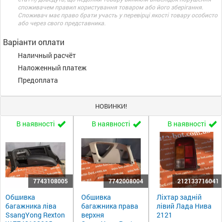
споживачем правил користування товаром або його зберігання.
Споживач має право брати участь у перевірці якості товару особисто
або через свого представника.
Варіанти оплати
Наличный расчёт
Наложенный платеж
Предоплата
НОВИНКИ!
В наявності
В наявності
В наявності
7743108005
7742008004
212133716041
Обшивка
Обшивка
Ліхтар задній
багажника ліва
багажника права
лівий Лада Нива
SsangYong Rexton
верхня
2121