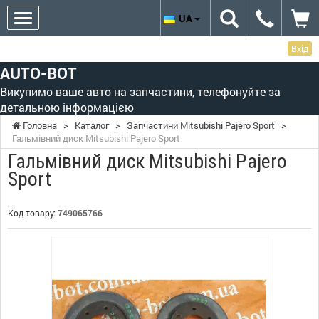
UA
Вхід
AUTO-BOT
Викупимо ваше авто на запчастини, телефонуйте за
детальною інформацією
Головна
>
Каталог
>
Запчастини Mitsubishi Pajero Sport
>
Гальмівний диск Mitsubishi Pajero Sport
Гальмівний диск Mitsubishi Pajero
Sport
Код товару:
749065766