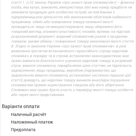
статті 1. п.22 закону України «про захист прав споживачів») – фізична
особа, яка купує, замовляє, використовує або має намір придбати чи
замовити продукцію для особистих потреб, не пов’язаних з
підприємницькою діяльністю або виконанням обов’язків найманого
працівника. обмін або повернення товару належної якості
провадиться: якщо не використовувався; якщо збережено його
товарний вигляд, споживчі властивості, пломби, ярлики; на підставі
розрахунковий документ, виданий споживачеві разом з проданим
товаром. умови обміну / повернення товару неналежної якості стаття
8. Згідно із законом України «про захист прав споживачів»: в разі
виявлення протягом встановленого гарантійного строку недоліків
споживач, в порядку та в строки, встановлені законодавством, має
право вимагати безоплатного усунення недоліків товару в розумний
строк. вимоги споживача, передбачених цією статтею, не підлягають
задоволенню, якщо продавець, виробник (підприємство, що
задовольняє вимоги споживача, встановлені частиною першою цієї
статті) доведуть, що недоліки товару виникли внаслідок порушення
споживачем правил користування товаром або його зберігання.
Споживач має право брати участь у перевірці якості товару особисто
або через свого представника.
Варіанти оплати
Наличный расчёт
Наложенный платеж
Предоплата