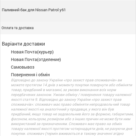
Паливний бак для Nissan Patrol y61
Оплата та доставка
Варіанти доставки
Новая Почта(курьер)
Новая Почта(отделение)
Самовывоз
Повернення і обмін
Відповідно до закону України «про захист прав споживачів» ви
можете протягом 14 днів з моменту покупки повернути або обміняти
товар, придбаний в магазині, за умови виконання всіх норм
передбачених законом. Умови обміну / повернення товару належної
якості стаття 9. Відповідно до закону України «про захист прав
споживачів»: споживач має право обміняти непродовольчий товар
належної якості на аналогічний у продавця, у якого він був
придбаний, якщо товар не задовольнив його за формою, габаритами,
фасоном, кольором, розміром або з інших причин не може бути ним
використаний за призначенням. Споживач має право на обмін
товару належної якості протягом чотирнадцяти днів, не рахуючи дня
покупки. споживач (термін вживається в такому значенні згідно