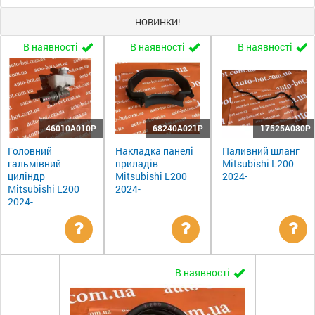
НОВИНКИ!
В наявності
В наявності
В наявності
46010A010P
68240A021P
17525A080P
Головний
Накладка панелі
Паливний шланг
гальмівний
приладів
Mitsubishi L200
циліндр
Mitsubishi L200
2024-
Mitsubishi L200
2024-
2024-
Уточнити
Уточнити
Ут
В наявності
ціну
ціну
цін