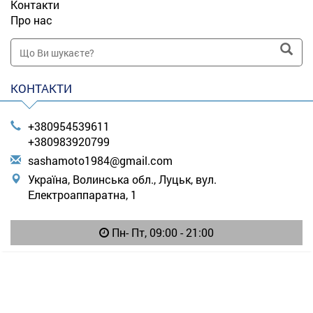
Контакти
Про нас
КОНТАКТИ
+380954539611
+380983920799
s
ash
amo
to1
984
@gm
ail
.co
m
Україна, Волинська обл., Луцьк, вул.
Електроаппаратна, 1
Пн- Пт, 09:00 - 21:00