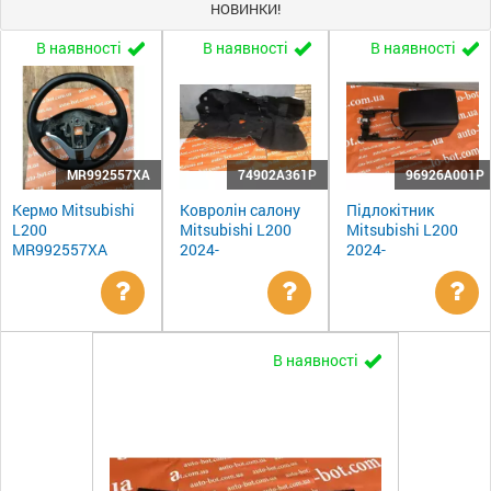
НОВИНКИ!
В наявності
В наявності
В наявності
MR992557XA
74902A361P
96926A001P
Кермо Mitsubishi
Ковролін салону
Підлокітник
L200
Mitsubishi L200
Mitsubishi L200
MR992557XA
2024-
2024-
Уточнити
Уточнити
Ут
В наявності
ціну
ціну
цін