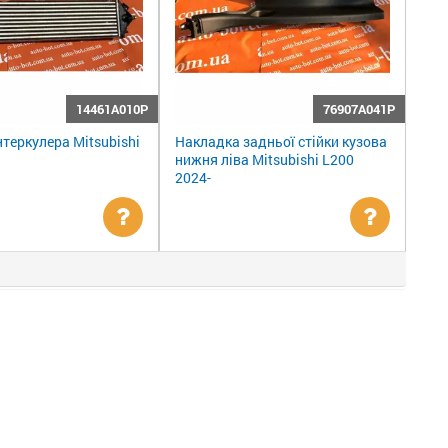
14461A010P
76907A041P
нтеркулера Mitsubishi
Накладка задньої стійки кузова
нижня ліва Mitsubishi L200
2024-
Уточнити
Уточни
ціну
ціну