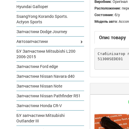
Виробник
:
Оригінал
Hyundai Galloper
Расположение
:
пер
Состояние
:
б/у
SsangYong Korando Sports.
Модель авто
:
Accor
Actyon Sports
Запчастини Dodge Journey
Опис товару
Автозапчастини
БУ Запчастини Mitsubishi L200
Стабілізатор 
2006-2015
51300SEDE01
Запчастини Ford edge
Запчастини Nissan Navara d40
Запчастини Nissan Note
Запчастини Nissan Pathfinder R51
Запчастини Honda CR-V
БУ запчастини Mitsubishi
Outlander III