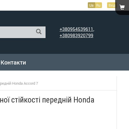
Ua
Ru
Вхід
+380954539611
,
+380983920799
Контакти
ередній Honda Accord 7
ної стійкості передній Honda