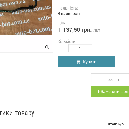
Наявність:
В наявності
Ціна :
1 137,50 грн.
/шт
Кількість:
-
+
Купити
Замовити в оди
тики товару:
Стан
:
Б/в