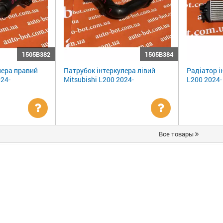
1505B382
1505B384
лера правий
Патрубок інтеркулера лівий
Радіатор і
024-
Mitsubishi L200 2024-
L200 2024-
Уточнити
Уточнити
Все товары
ціну
ціну