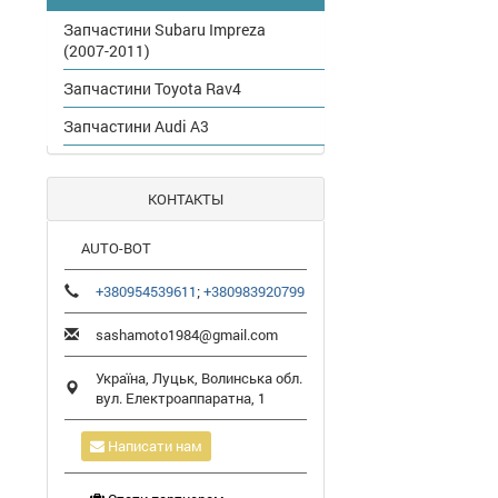
Запчастини Subaru Impreza
(2007-2011)
Запчастини Toyota Rav4
Запчастини Audi A3
КОНТАКТЫ
AUTO-BOT
+380954539611
;
+380983920799
sashamoto1984@gmail.com
Україна,
Луцьк
,
Волинська обл.
вул. Електроаппаратна, 1
Написати нам