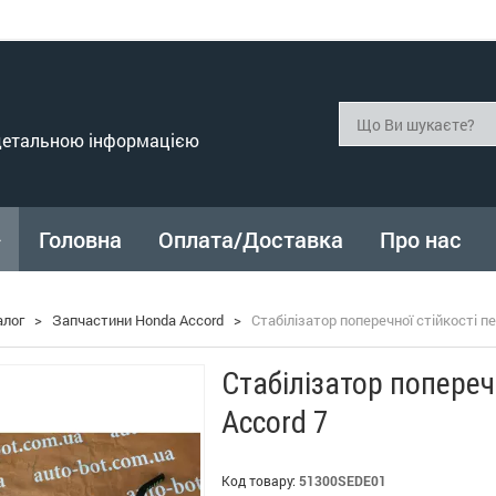
 детальною інформацією
Головна
Оплата/Доставка
Про нас
алог
>
Запчастини Honda Accord
>
Стабілізатор поперечної стійкості п
Стабілізатор попереч
Accord 7
Код товару:
51300SEDE01