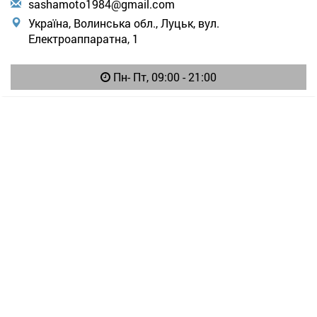
s
ash
amo
to1
984
@gm
ail
.co
m
Україна, Волинська обл., Луцьк, вул.
Електроаппаратна, 1
Пн- Пт, 09:00 - 21:00