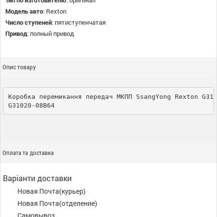
Тип по изготовителю
:
оригинал
Модель авто
:
Rexton
Число ступеней
:
пятиступенчатая
Привод
:
полный привод
Опис товару
Коробка перемикання передач МКПП SsangYong Rexton G31
G31020-08B64
Оплата та доставка
Варіанти доставки
Новая Почта(курьер)
Новая Почта(отделение)
Самовывоз