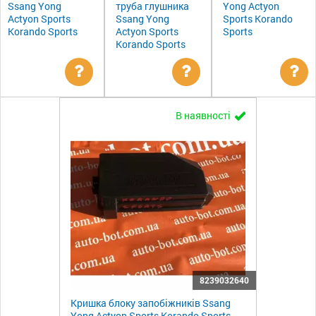
Ssang Yong
труба глушника
Yong Actyon
Actyon Sports
Ssang Yong
Sports Korando
Korando Sports
Actyon Sports
Sports
Korando Sports
Уточнити
Уточнити
Ут
В наявності
ціну
ціну
цін
8239032640
Кришка блоку запобіжників Ssang
Yong Actyon Sports Korando Sports