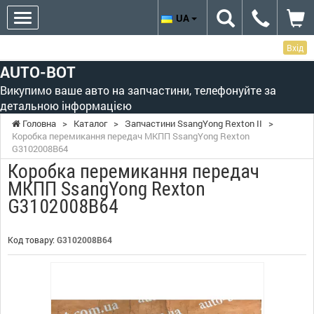
UA
Вхід
AUTO-BOT
Викупимо ваше авто на запчастини, телефонуйте за
детальною інформацією
Головна
>
Каталог
>
Запчастини SsangYong Rexton II
>
Коробка перемикання передач МКПП SsangYong Rexton
G3102008B64
Коробка перемикання передач
МКПП SsangYong Rexton
G3102008B64
Код товару:
G3102008B64