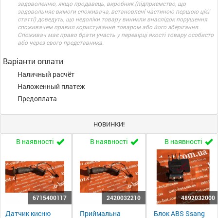
задоволенню, якщо продавець, виробник (підприємство, що
задовольняє вимоги споживача, встановлені частиною першою цієї
статті) доведуть, що недоліки товару виникли внаслідок порушення
споживачем правил користування товаром або його зберігання.
Споживач має право брати участь у перевірці якості товару особисто
або через свого представника.
Варіанти оплати
Наличный расчёт
Наложенный платеж
Предоплата
НОВИНКИ!
В наявності
В наявності
В наявності
6715400117
2420032210
4892032000
Датчик кисню
Приймальна
Блок ABS Ssang