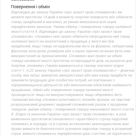
Повернення і обмін
Відповідно до закону України «про захист прав споживачів» ви
можете протягом 14 днів з моменту покупки повернути або обміняти
товар, придбаний в магазині, за умови виконання всіх норм
передбачених законом. Умови обміну / повернення товару належної
якості стаття 9. Відповідно до закону України «про захист прав
споживачів»: споживач має право обміняти непродовольчий товар
належної якості на аналогічний у продавця, у якого він був
придбаний, якщо товар не задовольнив його за формою, габаритами,
фасоном, кольором, розміром або з інших причин не може бути ним
використаний за призначенням. Споживач має право на обмін
товару належної якості протягом чотирнадцяти днів, не рахуючи дня
покупки. споживач (термін вживається в такому значенні згідно
статті 1. п.22 закону України «про захист прав споживачів») – фізична
особа, яка купує, замовляє, використовує або має намір придбати чи
замовити продукцію для особистих потреб, не пов’язаних з
підприємницькою діяльністю або виконанням обов’язків найманого
працівника. обмін або повернення товару належної якості
провадиться: якщо не використовувався; якщо збережено його
товарний вигляд, споживчі властивості, пломби, ярлики; на підставі
розрахунковий документ, виданий споживачеві разом з проданим
товаром. умови обміну / повернення товару неналежної якості стаття
8. Згідно із законом України «про захист прав споживачів»: в разі
виявлення протягом встановленого гарантійного строку недоліків
споживач, в порядку та в строки, встановлені законодавством, має
право вимагати безоплатного усунення недоліків товару в розумний
строк. вимоги споживача, передбачених цією статтею, не підлягають