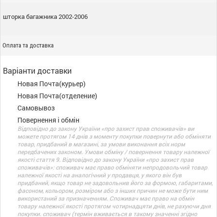
шторка багажника 2002-2006
Оплата та доставка
Варіанти доставки
Новая Почта(курьер)
Новая Почта(отделение)
Самовывоз
Повернення і обмін
Відповідно до закону України «про захист прав споживачів» ви
можете протягом 14 днів з моменту покупки повернути або обміняти
товар, придбаний в магазині, за умови виконання всіх норм
передбачених законом. Умови обміну / повернення товару належної
якості стаття 9. Відповідно до закону України «про захист прав
споживачів»: споживач має право обміняти непродовольчий товар
належної якості на аналогічний у продавця, у якого він був
придбаний, якщо товар не задовольнив його за формою, габаритами,
фасоном, кольором, розміром або з інших причин не може бути ним
використаний за призначенням. Споживач має право на обмін
товару належної якості протягом чотирнадцяти днів, не рахуючи дня
покупки. споживач (термін вживається в такому значенні згідно