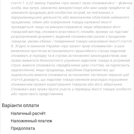
статті 1. п.22 закону України «про захист прав споживачів») – фізична
особа, яка купує, замовляє, використовує або має намір придбати чи
замовити продукцію для особистих потреб, не пов’язаних з
підприємницькою діяльністю або виконанням обов’язків найманого
працівника. обмін або повернення товару належної якості
провадиться: якщо не використовувався; якщо збережено його
товарний вигляд, споживчі властивості, пломби, ярлики; на підставі
розрахунковий документ, виданий споживачеві разом з проданим
товаром. умови обміну / повернення товару неналежної якості стаття
8. Згідно із законом України «про захист прав споживачів»: в разі
виявлення протягом встановленого гарантійного строку недоліків
споживач, в порядку та в строки, встановлені законодавством, має
право вимагати безоплатного усунення недоліків товару в розумний
строк. вимоги споживача, передбачених цією статтею, не підлягають
задоволенню, якщо продавець, виробник (підприємство, що
задовольняє вимоги споживача, встановлені частиною першою цієї
статті) доведуть, що недоліки товару виникли внаслідок порушення
споживачем правил користування товаром або його зберігання.
Споживач має право брати участь у перевірці якості товару особисто
або через свого представника.
Варіанти оплати
Наличный расчёт
Наложенный платеж
Предоплата