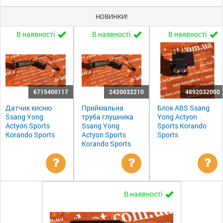
НОВИНКИ!
В наявності
В наявності
В наявності
6715400117
2420032210
4892032000
Датчик кисню
Приймальна
Блок ABS Ssang
Ssang Yong
труба глушника
Yong Actyon
Actyon Sports
Ssang Yong
Sports Korando
Korando Sports
Actyon Sports
Sports
Korando Sports
Уточнити
Уточнити
Ут
В наявності
ціну
ціну
цін