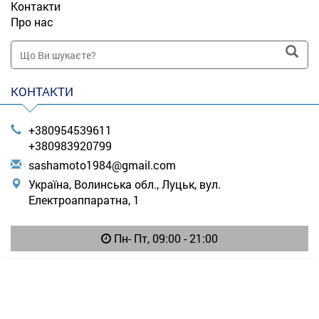
Контакти
Про нас
КОНТАКТИ
+380954539611
+380983920799
s
ash
amo
to1
984
@gm
ail
.co
m
Україна, Волинська обл., Луцьк, вул.
Електроаппаратна, 1
Пн- Пт, 09:00 - 21:00