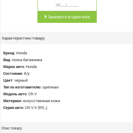
Замовити в один клік
Характеристики товару:
Бренд
:
Honda
Вид
:
полка багажника
Марка авто
:
Honda
Состояние
:
б/у
Цвет
:
черный
Тип по изготовителю
:
оригинал
Модель авто
:
CR-V
Материал
:
искусственная кожа
Серия авто
:
CR-V II (RD_)
Опис товару