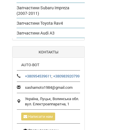
Запчастини Subaru Impreza
(2007-2011)
Запчастини Toyota Rav4
Запчастини Audi A3
КОНТАКТЫ
AUTO-BOT
+380954539611
;
+380983920799
sashamoto1984@gmail.com
Україна,
Луцьк
,
Волинська обл.
вул. Електроаппаратна, 1
Написати нам