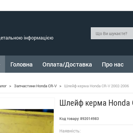
 детальною інформацією
Головна
Оплата/Доставка
Про нас
алог
>
Запчастини Honda CR-V
>
Шлейф керма Honda CR-V 2002-2006
Шлейф керма Honda 
Код товару:
892014983
Наявність: