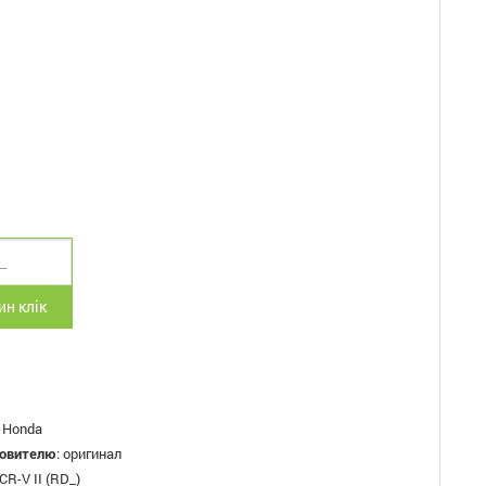
н клік
:
Honda
товителю
:
оригинал
CR-V II (RD_)