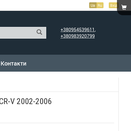
Ua
Ru
Вхід
+380954539611
,
+380983920799
Контакти
CR-V 2002-2006