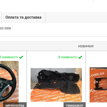
Оплата та доставка
002-2006
НОВИНКИ!
В наявності
В наявності
MR992557XA
74902A361P