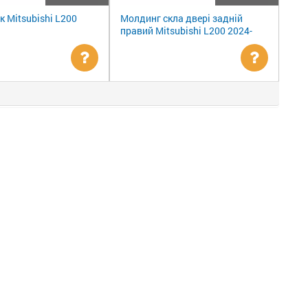
к Mitsubishi L200
Молдинг скла двері задній
правий Mitsubishi L200 2024-
Уточнити
Уточни
ціну
ціну