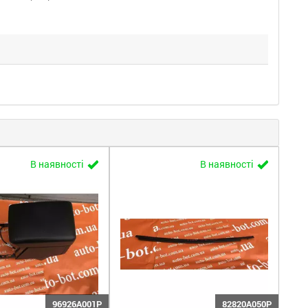
В наявності
В наявності
96926A001P
82820A050P