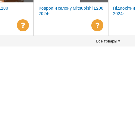
L200
Ковролін салону Mitsubishi L200
Підлокітни
2024-
2024-
Уточнити
Уточнити
Все товары
ціну
ціну