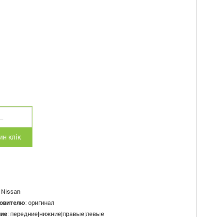
н клік
:
Nissan
товителю
:
оригинал
ние
:
передние|нижние|правые|левые