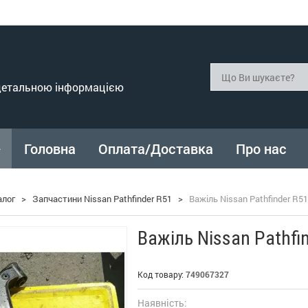
 детальною інформацією
Головна
Оплата/Доставка
Про нас
алог
>
Запчастини Nissan Pathfinder R51
>
Важіль Nissan Pathfinder R51
Важіль Nissan Pathfi
Код товару:
749067327
Наявність: