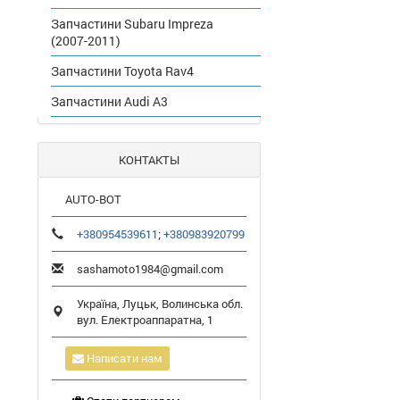
Запчастини Subaru Impreza
(2007-2011)
Запчастини Toyota Rav4
Запчастини Audi A3
КОНТАКТЫ
AUTO-BOT
+380954539611
;
+380983920799
sashamoto1984@gmail.com
Україна,
Луцьк
,
Волинська обл.
вул. Електроаппаратна, 1
Написати нам