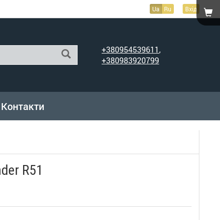
Ua
Ru
Вхід
+380954539611
,
+380983920799
Контакти
nder R51