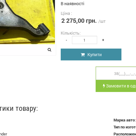
В наявності
Ціна :
2 275,00 грн.
/шт
Кількість:
-
+
Купити
Замовити в оди
тики товару:
Марка авто
Тип по изго
nder
Расположе