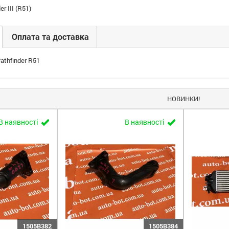
er III (R51)
Оплата та доставка
athfinder R51
НОВИНКИ!
В наявності
В наявності
1505B382
1505B384