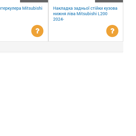
нтеркулера Mitsubishi
Накладка задньої стійки кузова
нижня ліва Mitsubishi L200
2024-
Уточнити
Уточни
ціну
ціну