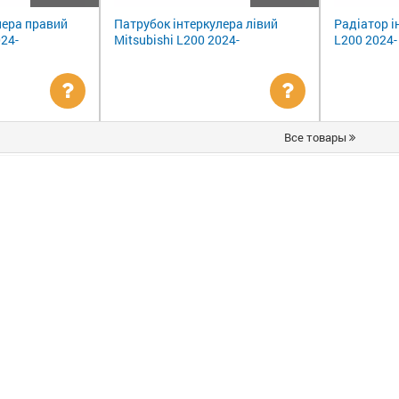
лера правий
Патрубок інтеркулера лівий
Радіатор і
024-
Mitsubishi L200 2024-
L200 2024-
Уточнити
Уточнити
Все товары
ціну
ціну