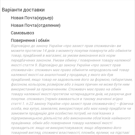
Варіанти доставки
Новая Почта(курьер)
Новая Почта(отделение)
Самовывоз
Повернення і обмін
Відповідно до закону України «про захист прав споживачів» ви
можете протягом 14 днів з моменту покупки повернути або обміняти
товар, придбаний в магазині, за умови виконання всіх норм
передбачених законом. Умови обміну / повернення товару належної
якості стаття 9. Відповідно до закону України «про захист прав
споживачів»: споживач має право обміняти непродовольчий товар
належної якості на аналогічний у продавця, у якого він був
придбаний, якщо товар не задовольнив його за формою, габаритами,
фасоном, кольором, розміром або з інших причин не може бути ним
використаний за призначенням. Споживач має право на обмін
товару належної якості протягом чотирнадцяти днів, не рахуючи дня
покупки. споживач (термін вживається в такому значенні згідно
статті 1. п.22 закону України «про захист прав споживачів») – фізична
особа, яка купує, замовляє, використовує або має намір придбати чи
замовити продукцію для особистих потреб, не пов’язаних з
підприємницькою діяльністю або виконанням обов’язків найманого
працівника. обмін або повернення товару належної якості
провадиться: якщо не використовувався; якщо збережено його
товарний вигляд, споживчі властивості, пломби, ярлики; на підставі