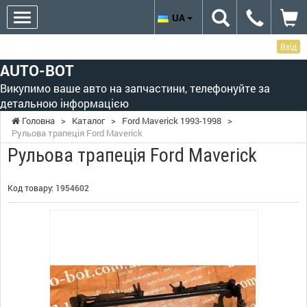
UA
Вхід
AUTO-BOT
Викупимо ваше авто на запчастини, телефонуйте за
детальною інформацією
Головна
>
Каталог
>
Ford Maverick 1993-1998
>
Рульова трапеція Ford Maverick
Рульова трапеція Ford Maverick
Код товару:
1954602