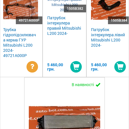
1505B382
Патрубок
49721A000P
1505B384
інтеркулера
правий Mitsubishi
Трубка
Патрубок
L200 2024-
гідропідсилювач
інтеркулера лівий
а керма ГУР
Mitsubishi L200
Mitsubishi L200
2024-
2024-
49721A000P
5 460,00
5 460,00
грн.
грн.
Уточнити
Купити
Ку
В наявності
ціну