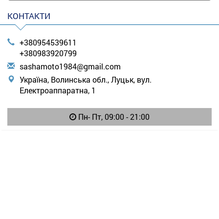
КОНТАКТИ
+380954539611
+380983920799
s
ash
amo
to1
984
@gm
ail
.co
m
Україна, Волинська обл., Луцьк, вул.
Електроаппаратна, 1
Пн- Пт, 09:00 - 21:00