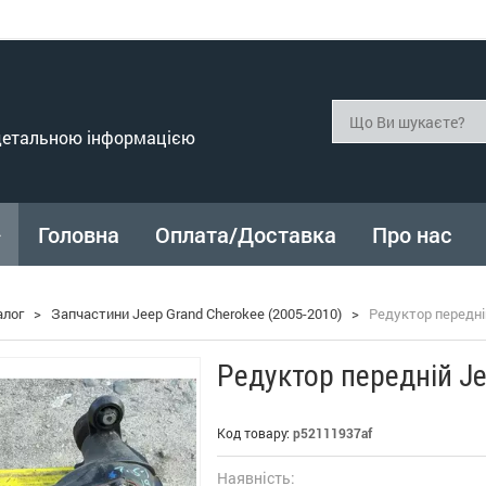
 детальною інформацією
Головна
Оплата/Доставка
Про нас
алог
>
Запчастини Jeep Grand Cherokee (2005-2010)
>
Редуктор передні
Редуктор передній J
Код товару:
p52111937af
Наявність: