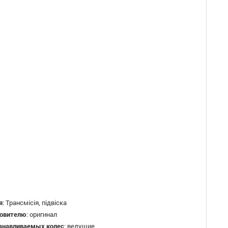
я
:
Трансмісія, підвіска
товителю
:
оригинал
танавливаемых колес
:
ведущие