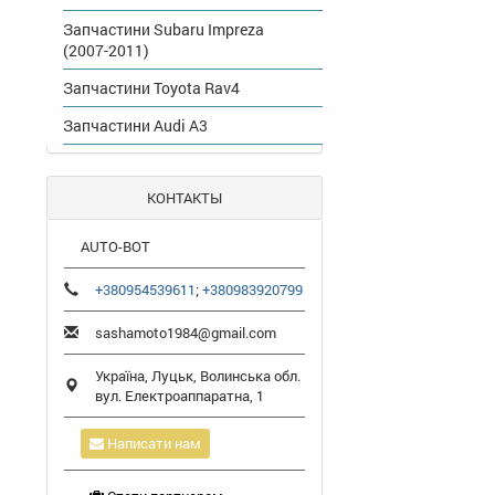
Запчастини Subaru Impreza
(2007-2011)
Запчастини Toyota Rav4
Запчастини Audi A3
КОНТАКТЫ
AUTO-BOT
+380954539611
;
+380983920799
sashamoto1984@gmail.com
Україна,
Луцьк
,
Волинська обл.
вул. Електроаппаратна, 1
Написати нам