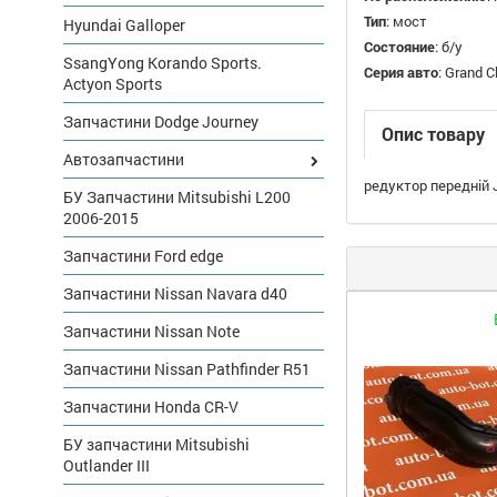
Тип
:
мост
Hyundai Galloper
Состояние
:
б/у
SsangYong Korando Sports.
Серия авто
:
Grand C
Actyon Sports
Запчастини Dodge Journey
Опис товару
Автозапчастини
редуктор передній 
БУ Запчастини Mitsubishi L200
2006-2015
Запчастини Ford edge
Запчастини Nissan Navara d40
Запчастини Nissan Note
Запчастини Nissan Pathfinder R51
Запчастини Honda CR-V
БУ запчастини Mitsubishi
Outlander III