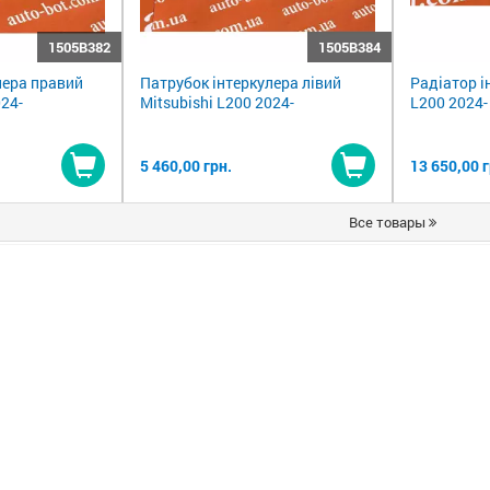
1505B382
1505B384
лера правий
Патрубок інтеркулера лівий
Радіатор і
024-
Mitsubishi L200 2024-
L200 2024-
5 460,00 грн.
13 650,00 г
Купити
Купити
Все товары