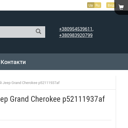
Ua
Ru
Вхід
+380954539611
,
+380983920799
Контакти
й Jeep Grand Cherokee p52111937af
eep Grand Cherokee p52111937af