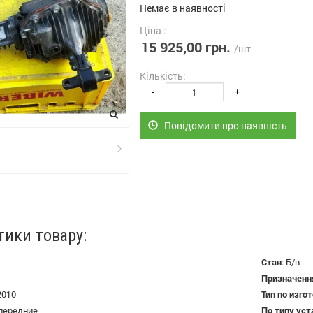
Немає в наявності
Ціна :
15 925,00 грн.
/шт
Кількість:
-
+
Повідомити про наявність
тики товару:
Стан
:
Б/в
Призначенн
2010
Тип по изго
передние
По типу ус