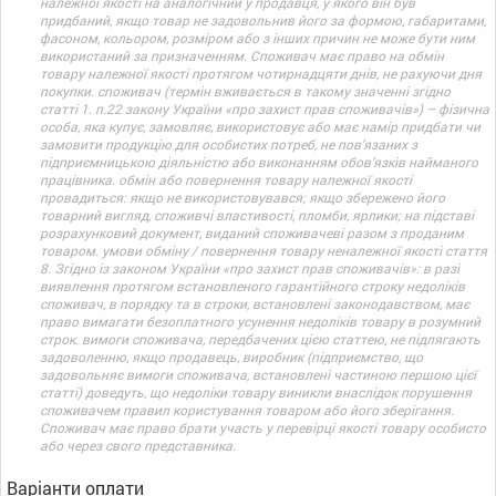
належної якості на аналогічний у продавця, у якого він був
придбаний, якщо товар не задовольнив його за формою, габаритами,
фасоном, кольором, розміром або з інших причин не може бути ним
використаний за призначенням. Споживач має право на обмін
товару належної якості протягом чотирнадцяти днів, не рахуючи дня
покупки. споживач (термін вживається в такому значенні згідно
статті 1. п.22 закону України «про захист прав споживачів») – фізична
особа, яка купує, замовляє, використовує або має намір придбати чи
замовити продукцію для особистих потреб, не пов’язаних з
підприємницькою діяльністю або виконанням обов’язків найманого
працівника. обмін або повернення товару належної якості
провадиться: якщо не використовувався; якщо збережено його
товарний вигляд, споживчі властивості, пломби, ярлики; на підставі
розрахунковий документ, виданий споживачеві разом з проданим
товаром. умови обміну / повернення товару неналежної якості стаття
8. Згідно із законом України «про захист прав споживачів»: в разі
виявлення протягом встановленого гарантійного строку недоліків
споживач, в порядку та в строки, встановлені законодавством, має
право вимагати безоплатного усунення недоліків товару в розумний
строк. вимоги споживача, передбачених цією статтею, не підлягають
задоволенню, якщо продавець, виробник (підприємство, що
задовольняє вимоги споживача, встановлені частиною першою цієї
статті) доведуть, що недоліки товару виникли внаслідок порушення
споживачем правил користування товаром або його зберігання.
Споживач має право брати участь у перевірці якості товару особисто
або через свого представника.
Варіанти оплати