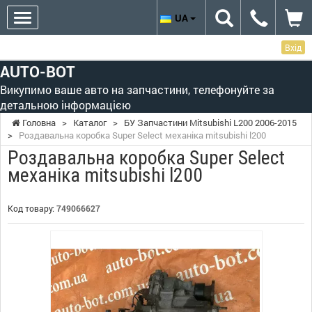
UA
Вхід
AUTO-BOT
Викупимо ваше авто на запчастини, телефонуйте за
детальною інформацією
Головна
>
Каталог
>
БУ Запчастини Mitsubishi L200 2006-2015
>
Роздавальна коробка Super Select механіка mitsubishi l200
Роздавальна коробка Super Select
механіка mitsubishi l200
Код товару:
749066627