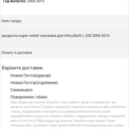
Год выпуска
:
2006-2013
Опис товару
раздатка super selekt механіка для Mitsubishi L 200 2006-2015
Оплата та доставка
Варіанти доставки
Новая Почта(курьер)
Новая Почта(отделение)
Самовывоз
Повернення і обмін
Відповідно до закону України «про захист прав споживачів» ви
можете протягом 14 днів з моменту покупки повернути або обміняти
товар, придбаний в магазині, за умови виконання всіх норм
передбачених законом. Умови обміну / повернення товару належної
якості стаття 9. Відповідно до закону України «про захист прав
споживачів»: споживач має право обміняти непродовольчий товар