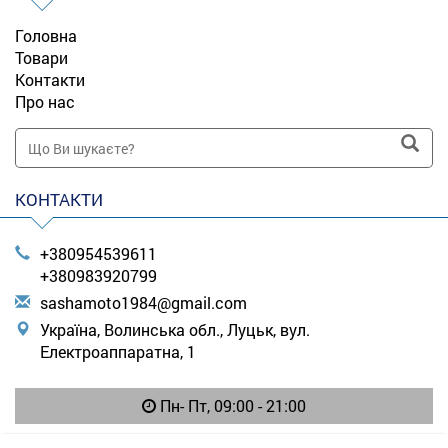
Головна
Товари
Контакти
Про нас
КОНТАКТИ
+380954539611
+380983920799
s
ash
amo
to1
984
@gm
ail
.co
m
Україна, Волинська обл., Луцьк, вул.
Електроаппаратна, 1
Пн- Пт, 09:00 - 21:00