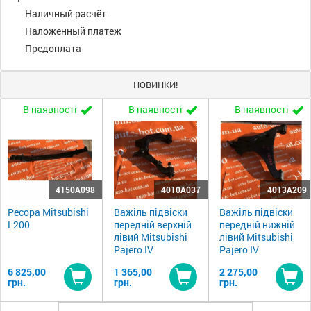
Наличный расчёт
Наложенный платеж
Предоплата
НОВИНКИ!
В наявності
В наявності
В наявності
4150A098
4010A037
4013A209
Ресора Mitsubishi
Важіль підвіски
Важіль підвіски
L200
передній верхній
передній нижній
лівий Mitsubishi
лівий Mitsubishi
Pajero IV
Pajero IV
6 825,00
1 365,00
2 275,00
грн.
грн.
грн.
Купити
Купити
Ку