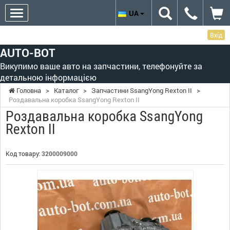
UA
Вхід
AUTO-BOT
Викупимо ваше авто на запчастини, телефонуйте за
детальною інформацією
Головна
>
Каталог
>
Запчастини SsangYong Rexton II
>
Роздавальна коробка SsangYong Rexton II
Роздавальна коробка SsangYong
Rexton II
Код товару:
3200009000