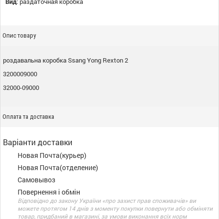
Вид
:
раздаточная коробка
Опис товару
роздавальна коробка Ssang Yong Rexton 2
3200009000
32000-09000
Оплата та доставка
Варіанти доставки
Новая Почта(курьер)
Новая Почта(отделение)
Самовывоз
Повернення і обмін
Відповідно до закону України «про захист прав споживачів» ви
можете протягом 14 днів з моменту покупки повернути або обміняти
товар, придбаний в магазині, за умови виконання всіх норм