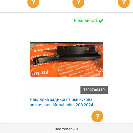
Уточнити
Уточнити
Ут
В наявності
ціну
ціну
цін
76907A041P
Накладка задньої стійки кузова
нижня ліва Mitsubishi L200 2024-
Уточнити
Все товары