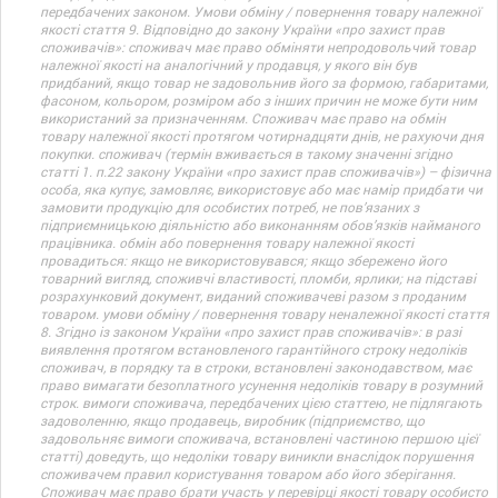
передбачених законом. Умови обміну / повернення товару належної
якості стаття 9. Відповідно до закону України «про захист прав
споживачів»: споживач має право обміняти непродовольчий товар
належної якості на аналогічний у продавця, у якого він був
придбаний, якщо товар не задовольнив його за формою, габаритами,
фасоном, кольором, розміром або з інших причин не може бути ним
використаний за призначенням. Споживач має право на обмін
товару належної якості протягом чотирнадцяти днів, не рахуючи дня
покупки. споживач (термін вживається в такому значенні згідно
статті 1. п.22 закону України «про захист прав споживачів») – фізична
особа, яка купує, замовляє, використовує або має намір придбати чи
замовити продукцію для особистих потреб, не пов’язаних з
підприємницькою діяльністю або виконанням обов’язків найманого
працівника. обмін або повернення товару належної якості
провадиться: якщо не використовувався; якщо збережено його
товарний вигляд, споживчі властивості, пломби, ярлики; на підставі
розрахунковий документ, виданий споживачеві разом з проданим
товаром. умови обміну / повернення товару неналежної якості стаття
8. Згідно із законом України «про захист прав споживачів»: в разі
виявлення протягом встановленого гарантійного строку недоліків
споживач, в порядку та в строки, встановлені законодавством, має
право вимагати безоплатного усунення недоліків товару в розумний
строк. вимоги споживача, передбачених цією статтею, не підлягають
задоволенню, якщо продавець, виробник (підприємство, що
задовольняє вимоги споживача, встановлені частиною першою цієї
статті) доведуть, що недоліки товару виникли внаслідок порушення
споживачем правил користування товаром або його зберігання.
Споживач має право брати участь у перевірці якості товару особисто