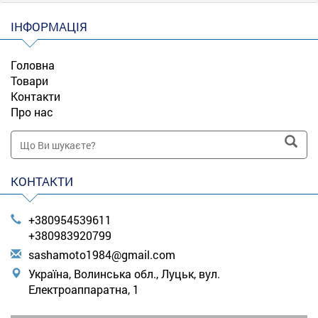
ціну
ІНФОРМАЦІЯ
Головна
Товари
Контакти
Про нас
КОНТАКТИ
+380954539611
+380983920799
s
ash
amo
to1
984
@gm
ail
.co
m
Україна, Волинська обл., Луцьк, вул.
Електроаппаратна, 1