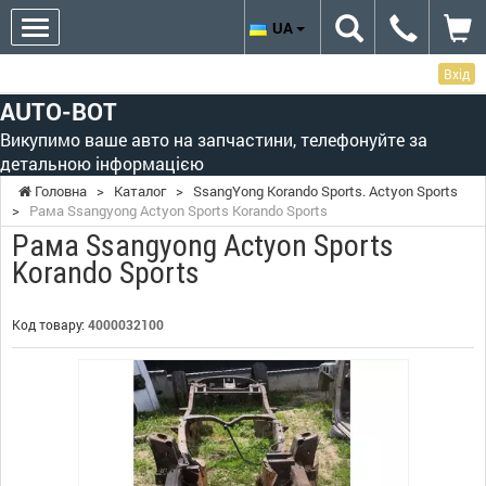
UA
Вхід
AUTO-BOT
Викупимо ваше авто на запчастини, телефонуйте за
детальною інформацією
Головна
>
Каталог
>
SsangYong Korando Sports. Actyon Sports
>
Рама Ssangyong Actyon Sports Korando Sports
Рама Ssangyong Actyon Sports
Korando Sports
Код товару:
4000032100