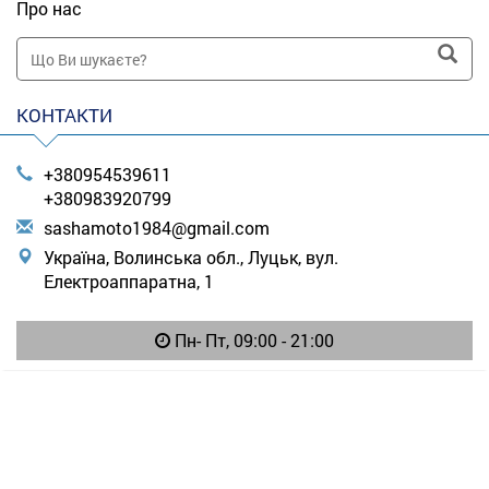
Про нас
КОНТАКТИ
+380954539611
+380983920799
s
ash
amo
to1
984
@gm
ail
.co
m
Україна, Волинська обл., Луцьк, вул.
Електроаппаратна, 1
Пн- Пт, 09:00 - 21:00