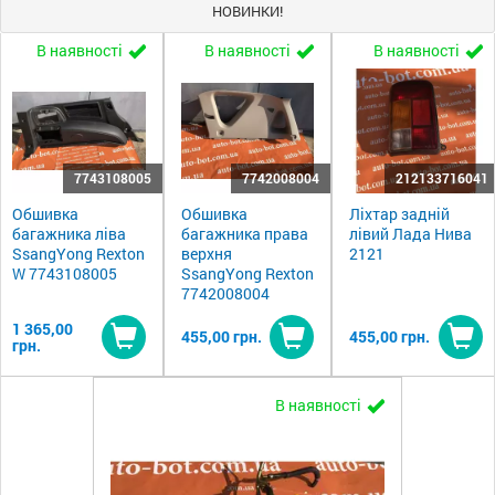
НОВИНКИ!
В наявності
В наявності
В наявності
7743108005
7742008004
212133716041
Обшивка
Обшивка
Ліхтар задній
багажника ліва
багажника права
лівий Лада Нива
SsangYong Rexton
верхня
2121
W 7743108005
SsangYong Rexton
7742008004
1 365,00
455,00 грн.
455,00 грн.
грн.
Купити
Купити
Ку
В наявності