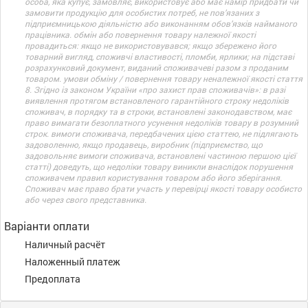
особа, яка купує, замовляє, використовує або має намір придбати чи
замовити продукцію для особистих потреб, не пов’язаних з
підприємницькою діяльністю або виконанням обов’язків найманого
працівника. обмін або повернення товару належної якості
провадиться: якщо не використовувався; якщо збережено його
товарний вигляд, споживчі властивості, пломби, ярлики; на підставі
розрахунковий документ, виданий споживачеві разом з проданим
товаром. умови обміну / повернення товару неналежної якості стаття
8. Згідно із законом України «про захист прав споживачів»: в разі
виявлення протягом встановленого гарантійного строку недоліків
споживач, в порядку та в строки, встановлені законодавством, має
право вимагати безоплатного усунення недоліків товару в розумний
строк. вимоги споживача, передбачених цією статтею, не підлягають
задоволенню, якщо продавець, виробник (підприємство, що
задовольняє вимоги споживача, встановлені частиною першою цієї
статті) доведуть, що недоліки товару виникли внаслідок порушення
споживачем правил користування товаром або його зберігання.
Споживач має право брати участь у перевірці якості товару особисто
або через свого представника.
Варіанти оплати
Наличный расчёт
Наложенный платеж
Предоплата