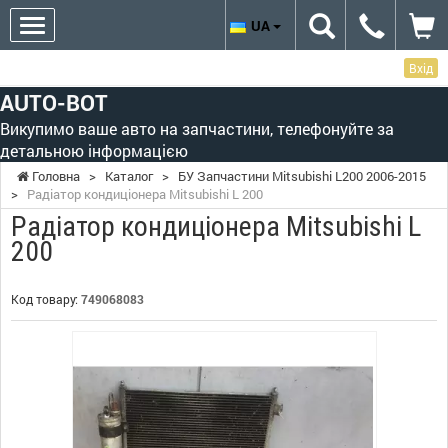
UA
Вхід
AUTO-BOT
Викупимо ваше авто на запчастини, телефонуйте за
детальною інформацією
Головна
>
Каталог
>
БУ Запчастини Mitsubishi L200 2006-2015
>
Радіатор кондиціонера Mitsubishi L 200
Радіатор кондиціонера Mitsubishi L
200
Код товару:
749068083