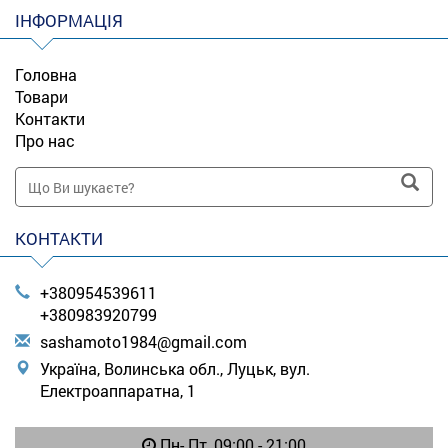
ІНФОРМАЦІЯ
Головна
Товари
Контакти
Про нас
КОНТАКТИ
+380954539611
+380983920799
s
ash
amo
to1
984
@gm
ail
.co
m
Україна, Волинська обл., Луцьк, вул.
Електроаппаратна, 1
Пн- Пт, 09:00 - 21:00