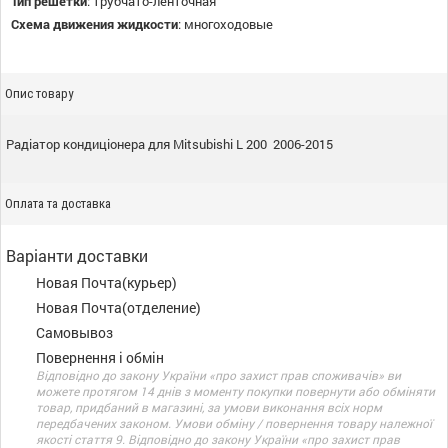
Тип решетки
:
трубчато-ленточная
Схема движения жидкости
:
многоходовые
Опис товару
Радіатор кондиціонера для Mitsubishi L 200 2006-2015
Оплата та доставка
Варіанти доставки
Новая Почта(курьер)
Новая Почта(отделение)
Самовывоз
Повернення і обмін
Відповідно до закону України «про захист прав споживачів» ви
можете протягом 14 днів з моменту покупки повернути або обміняти
товар, придбаний в магазині, за умови виконання всіх норм
передбачених законом. Умови обміну / повернення товару належної
якості стаття 9. Відповідно до закону України «про захист прав