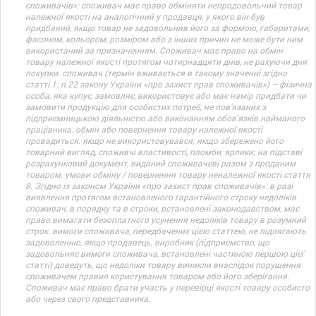
споживачів»: споживач має право обміняти непродовольчий товар
належної якості на аналогічний у продавця, у якого він був
придбаний, якщо товар не задовольнив його за формою, габаритами,
фасоном, кольором, розміром або з інших причин не може бути ним
використаний за призначенням. Споживач має право на обмін
товару належної якості протягом чотирнадцяти днів, не рахуючи дня
покупки. споживач (термін вживається в такому значенні згідно
статті 1. п.22 закону України «про захист прав споживачів») – фізична
особа, яка купує, замовляє, використовує або має намір придбати чи
замовити продукцію для особистих потреб, не пов’язаних з
підприємницькою діяльністю або виконанням обов’язків найманого
працівника. обмін або повернення товару належної якості
провадиться: якщо не використовувався; якщо збережено його
товарний вигляд, споживчі властивості, пломби, ярлики; на підставі
розрахунковий документ, виданий споживачеві разом з проданим
товаром. умови обміну / повернення товару неналежної якості стаття
8. Згідно із законом України «про захист прав споживачів»: в разі
виявлення протягом встановленого гарантійного строку недоліків
споживач, в порядку та в строки, встановлені законодавством, має
право вимагати безоплатного усунення недоліків товару в розумний
строк. вимоги споживача, передбачених цією статтею, не підлягають
задоволенню, якщо продавець, виробник (підприємство, що
задовольняє вимоги споживача, встановлені частиною першою цієї
статті) доведуть, що недоліки товару виникли внаслідок порушення
споживачем правил користування товаром або його зберігання.
Споживач має право брати участь у перевірці якості товару особисто
або через свого представника.