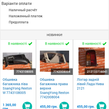
Варіанти оплати
Наличный расчёт
Наложенный платеж
Предоплата
НОВИНКИ!
В наявності
В наявності
В наявності
7743108005
7742008004
212133716041
Обшивка
Обшивка
Ліхтар задній
багажника ліва
багажника права
лівий Лада Нива
SsangYong Rexton
верхня
2121
W 7743108005
SsangYong Rexton
7742008004
1 365,00
455,00 грн.
455,00 грн.
грн.