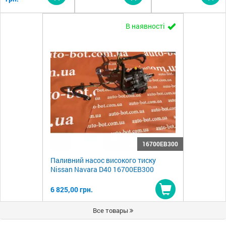
Купити
Купити
Ку
В наявності
16700EB300
Паливний насос високого тиску
Nissan Navara D40 16700EB300
6 825,00 грн.
Купити
Все товары