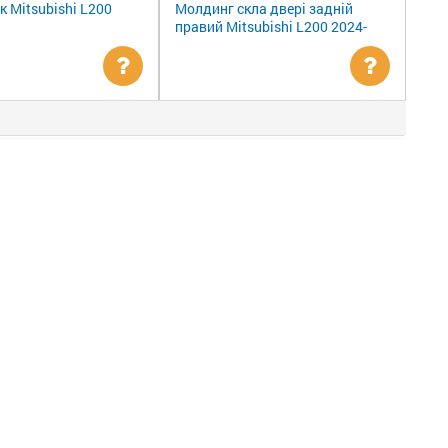
к Mitsubishi L200
Молдинг скла двері задній
правий Mitsubishi L200 2024-
Уточнити
Уточни
ціну
ціну