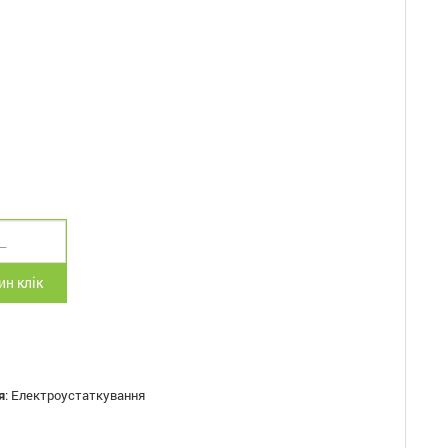
н клік
я
:
Електроустаткування