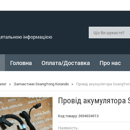
 детальною інформацією
Головна
Оплата/Доставка
Про нас
алог
>
Запчастини SsangYong Korando
>
Провід акумулятора SsangYong
Провід акумулятора 
Код товару:
2694034013
Наявність: