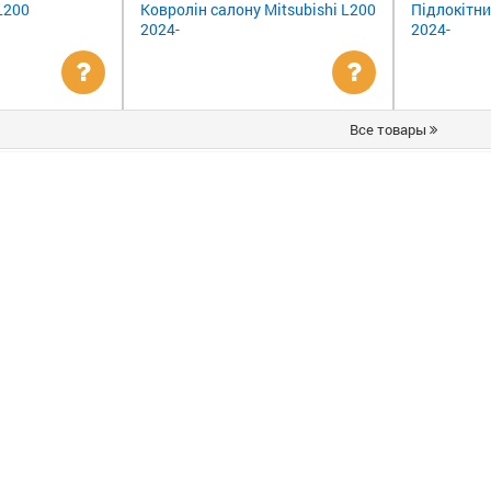
L200
Ковролін салону Mitsubishi L200
Підлокітни
2024-
2024-
Уточнити
Уточнити
Все товары
ціну
ціну