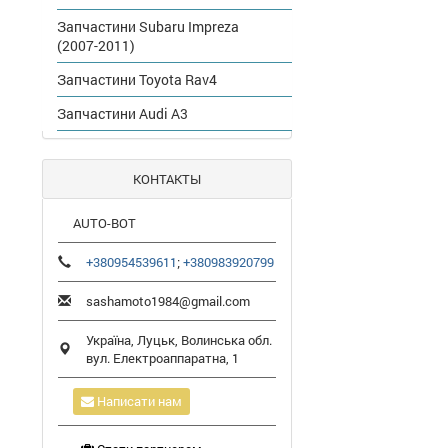
Запчастини Subaru Impreza
(2007-2011)
Запчастини Toyota Rav4
Запчастини Audi A3
КОНТАКТЫ
AUTO-BOT
+380954539611
;
+380983920799
sashamoto1984@gmail.com
Україна,
Луцьк
,
Волинська обл.
вул. Електроаппаратна, 1
Написати нам