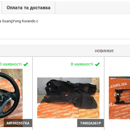
Оплата та доставка
 SsangYong Korando c
НОВИНКИ!
В наявності
В наявності
MR992557XA
74902A361P