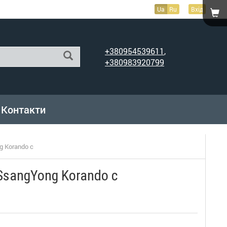
Ua
Ru
Вхід
+380954539611
,
+380983920799
Контакти
 Korando c
SsangYong Korando c