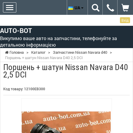
UA
Вхід
AUTO-BOT
Викупимо ваше авто на запчастини, телефонуйте за
детальною інформацією
Головна
>
Каталог
>
Запчастини Nissan Navara d40
>
Поршень + шатун Nissan Navara D40 2,5 DCI
Поршень + шатун Nissan Navara D40
2,5 DCI
Код товару:
12100EB300