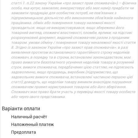
статті 1. п.22 закону України «про захист прав споживачів») – фізична
особа, яка купує, замовляє, використовує або має намір придбати чи
замовити продукцію для особистих потреб, не пов’язаних з
підприємницькою діяльністю або виконанням обов’язків найманого
працівника. обмін або повернення товару належної якості
провадиться: якщо не використовувався; якщо збережено його
товарний вигляд, споживчі властивості, пломби, ярлики; на підставі
розрахунковий документ, виданий споживачеві разом з проданим
товаром. умови обміну / повернення товару неналежної якості стаття
8. Згідно із законом України «про захист прав споживачів»: в разі
виявлення протягом встановленого гарантійного строку недоліків
споживач, в порядку та в строки, встановлені законодавством, має
право вимагати безоплатного усунення недоліків товару в розумний
строк. вимоги споживача, передбачених цією статтею, не підлягають
задоволенню, якщо продавець, виробник (підприємство, що
задовольняє вимоги споживача, встановлені частиною першою цієї
статті) доведуть, що недоліки товару виникли внаслідок порушення
споживачем правил користування товаром або його зберігання.
Споживач має право брати участь у перевірці якості товару особисто
або через свого представника.
Варіанти оплати
Наличный расчёт
Наложенный платеж
Предоплата