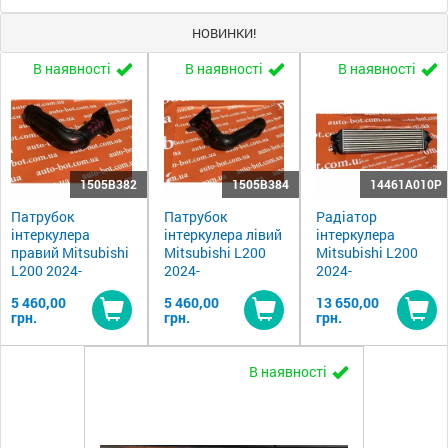
НОВИНКИ!
В наявності
В наявності
В наявності
1505B382
1505B384
14461A010P
Патрубок
Патрубок
Радіатор
інтеркулера
інтеркулера лівий
інтеркулера
правий Mitsubishi
Mitsubishi L200
Mitsubishi L200
L200 2024-
2024-
2024-
5 460,00
5 460,00
13 650,00
грн.
грн.
грн.
Купити
Купити
Ку
В наявності