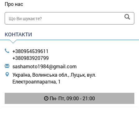
Про нас
КОНТАКТИ
+380954539611
+380983920799
s
ash
amo
to1
984
@gm
ail
.co
m
Україна, Волинська обл., Луцьк, вул.
Електроаппаратна, 1
Пн- Пт, 09:00 - 21:00