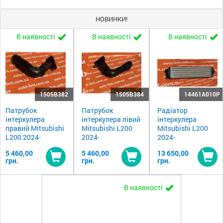
НОВИНКИ!
В наявності
В наявності
В наявності
1505B382
1505B384
14461A010P
Патрубок
Патрубок
Радіатор
інтеркулера
інтеркулера лівий
інтеркулера
правий Mitsubishi
Mitsubishi L200
Mitsubishi L200
L200 2024-
2024-
2024-
5 460,00
5 460,00
13 650,00
грн.
грн.
грн.
Купити
Купити
Ку
В наявності