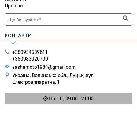
Про нас
КОНТАКТИ
+380954539611
+380983920799
s
ash
amo
to1
984
@gm
ail
.co
m
Україна, Волинська обл., Луцьк, вул.
Електроаппаратна, 1
Пн- Пт, 09:00 - 21:00