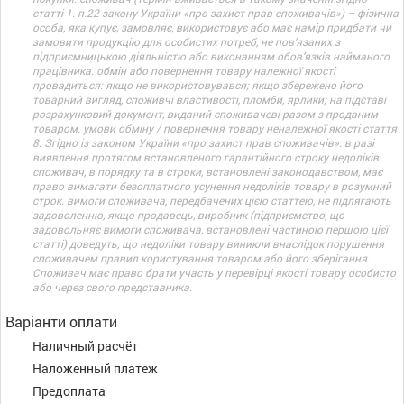
статті 1. п.22 закону України «про захист прав споживачів») – фізична
особа, яка купує, замовляє, використовує або має намір придбати чи
замовити продукцію для особистих потреб, не пов’язаних з
підприємницькою діяльністю або виконанням обов’язків найманого
працівника. обмін або повернення товару належної якості
провадиться: якщо не використовувався; якщо збережено його
товарний вигляд, споживчі властивості, пломби, ярлики; на підставі
розрахунковий документ, виданий споживачеві разом з проданим
товаром. умови обміну / повернення товару неналежної якості стаття
8. Згідно із законом України «про захист прав споживачів»: в разі
виявлення протягом встановленого гарантійного строку недоліків
споживач, в порядку та в строки, встановлені законодавством, має
право вимагати безоплатного усунення недоліків товару в розумний
строк. вимоги споживача, передбачених цією статтею, не підлягають
задоволенню, якщо продавець, виробник (підприємство, що
задовольняє вимоги споживача, встановлені частиною першою цієї
статті) доведуть, що недоліки товару виникли внаслідок порушення
споживачем правил користування товаром або його зберігання.
Споживач має право брати участь у перевірці якості товару особисто
або через свого представника.
Варіанти оплати
Наличный расчёт
Наложенный платеж
Предоплата