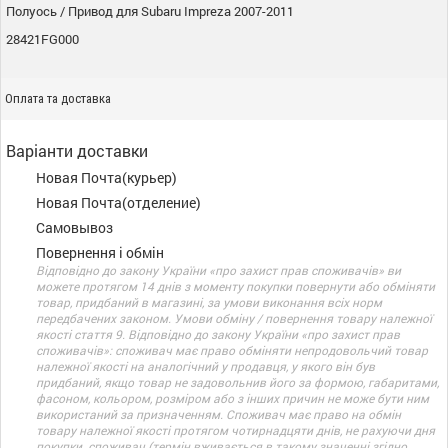
Полуось / Привод для Subaru Impreza 2007-2011
28421FG000
Оплата та доставка
Варіанти доставки
Новая Почта(курьер)
Новая Почта(отделение)
Самовывоз
Повернення і обмін
Відповідно до закону України «про захист прав споживачів» ви
можете протягом 14 днів з моменту покупки повернути або обміняти
товар, придбаний в магазині, за умови виконання всіх норм
передбачених законом. Умови обміну / повернення товару належної
якості стаття 9. Відповідно до закону України «про захист прав
споживачів»: споживач має право обміняти непродовольчий товар
належної якості на аналогічний у продавця, у якого він був
придбаний, якщо товар не задовольнив його за формою, габаритами,
фасоном, кольором, розміром або з інших причин не може бути ним
використаний за призначенням. Споживач має право на обмін
товару належної якості протягом чотирнадцяти днів, не рахуючи дня
покупки. споживач (термін вживається в такому значенні згідно