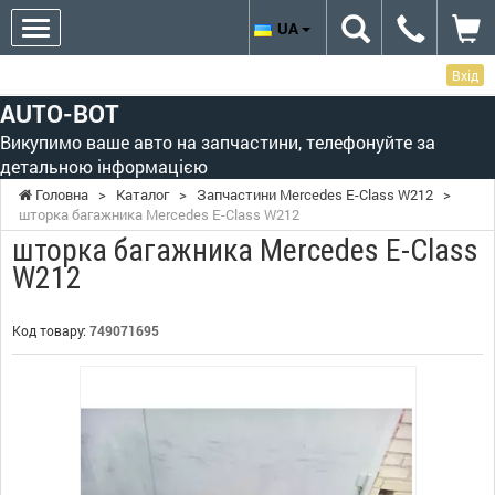
UA
Вхід
AUTO-BOT
Викупимо ваше авто на запчастини, телефонуйте за
детальною інформацією
Головна
>
Каталог
>
Запчастини Mercedes E-Class W212
>
шторка багажника Mercedes E-Class W212
шторка багажника Mercedes E-Class
W212
Код товару:
749071695