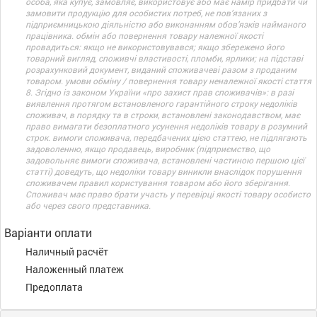
особа, яка купує, замовляє, використовує або має намір придбати чи
замовити продукцію для особистих потреб, не пов’язаних з
підприємницькою діяльністю або виконанням обов’язків найманого
працівника. обмін або повернення товару належної якості
провадиться: якщо не використовувався; якщо збережено його
товарний вигляд, споживчі властивості, пломби, ярлики; на підставі
розрахунковий документ, виданий споживачеві разом з проданим
товаром. умови обміну / повернення товару неналежної якості стаття
8. Згідно із законом України «про захист прав споживачів»: в разі
виявлення протягом встановленого гарантійного строку недоліків
споживач, в порядку та в строки, встановлені законодавством, має
право вимагати безоплатного усунення недоліків товару в розумний
строк. вимоги споживача, передбачених цією статтею, не підлягають
задоволенню, якщо продавець, виробник (підприємство, що
задовольняє вимоги споживача, встановлені частиною першою цієї
статті) доведуть, що недоліки товару виникли внаслідок порушення
споживачем правил користування товаром або його зберігання.
Споживач має право брати участь у перевірці якості товару особисто
або через свого представника.
Варіанти оплати
Наличный расчёт
Наложенный платеж
Предоплата