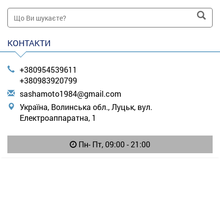
КОНТАКТИ
+380954539611
+380983920799
s
ash
amo
to1
984
@gm
ail
.co
m
Україна, Волинська обл., Луцьк, вул.
Електроаппаратна, 1
Пн- Пт, 09:00 - 21:00