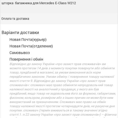
шторка багажника для Mercedes E-Class W212
Оплата та доставка
Варіанти доставки
Новая Почта(курьер)
Новая Почта(отделение)
Самовывоз
Повернення і обмін
Відповідно до закону України «про захист прав споживачів» ви
можете протягом 14 днів з моменту покупки повернути або обміняти
товар, придбаний в магазині, за умови виконання всіх норм
передбачених законом. Умови обміну / повернення товару належної
якості стаття 9. Відповідно до закону України «про захист прав
споживачів»: споживач має право обміняти непродовольчий товар
належної якості на аналогічний у продавця, у якого він був
придбаний, якщо товар не задовольнив його за формою, габаритами,
фасоном, кольором, розміром або з інших причин не може бути ним
використаний за призначенням. Споживач має право на обмін
товару належної якості протягом чотирнадцяти днів, не рахуючи дня
покупки. споживач (термін вживається в такому значенні згідно
статті 1. п.22 закону України «про захист прав споживачів») – фізична