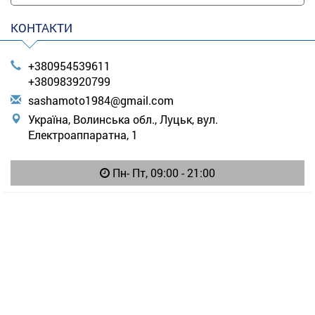
КОНТАКТИ
+380954539611
+380983920799
s
ash
amo
to1
984
@gm
ail
.co
m
Україна, Волинська обл., Луцьк, вул.
Електроаппаратна, 1
Пн- Пт, 09:00 - 21:00