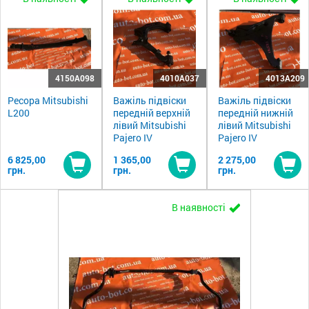
4150A098
4010A037
4013A209
Ресора Mitsubishi
Важіль підвіски
Важіль підвіски
L200
передній верхній
передній нижній
лівий Mitsubishi
лівий Mitsubishi
Pajero IV
Pajero IV
6 825,00
1 365,00
2 275,00
грн.
грн.
грн.
Купити
Купити
Ку
В наявності