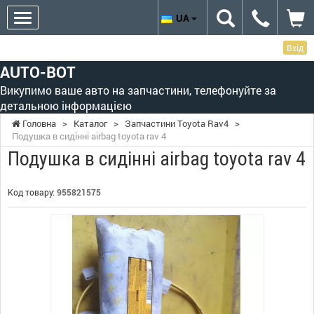
UA
Вхід
AUTO-BOT
Викупимо ваше авто на запчастини, телефонуйте за
детальною інформацією
Головна
>
Каталог
>
Запчастини Toyota Rav4
>
Подушка в сидінні airbag toyota rav 4
Подушка в сидінні airbag toyota rav 4
Код товару:
955821575