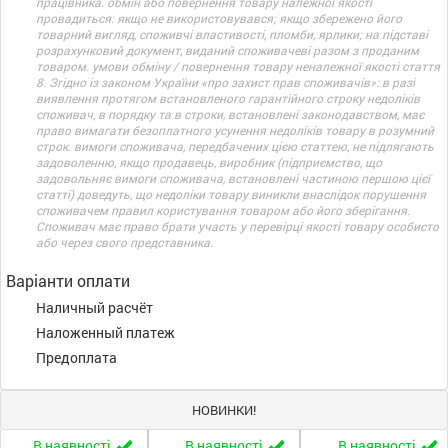
працівника. обмін або повернення товару належної якості
провадиться: якщо не використовувався; якщо збережено його
товарний вигляд, споживчі властивості, пломби, ярлики; на підставі
розрахунковий документ, виданий споживачеві разом з проданим
товаром. умови обміну / повернення товару неналежної якості стаття
8. Згідно із законом України «про захист прав споживачів»: в разі
виявлення протягом встановленого гарантійного строку недоліків
споживач, в порядку та в строки, встановлені законодавством, має
право вимагати безоплатного усунення недоліків товару в розумний
строк. вимоги споживача, передбачених цією статтею, не підлягають
задоволенню, якщо продавець, виробник (підприємство, що
задовольняє вимоги споживача, встановлені частиною першою цієї
статті) доведуть, що недоліки товару виникли внаслідок порушення
споживачем правил користування товаром або його зберігання.
Споживач має право брати участь у перевірці якості товару особисто
або через свого представника.
Варіанти оплати
Наличный расчёт
Наложенный платеж
Предоплата
НОВИНКИ!
В наявності
В наявності
В наявності