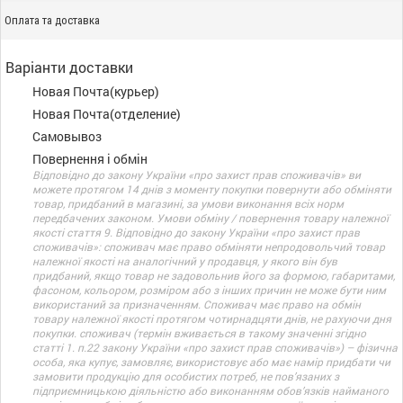
Оплата та доставка
Варіанти доставки
Новая Почта(курьер)
Новая Почта(отделение)
Самовывоз
Повернення і обмін
Відповідно до закону України «про захист прав споживачів» ви
можете протягом 14 днів з моменту покупки повернути або обміняти
товар, придбаний в магазині, за умови виконання всіх норм
передбачених законом. Умови обміну / повернення товару належної
якості стаття 9. Відповідно до закону України «про захист прав
споживачів»: споживач має право обміняти непродовольчий товар
належної якості на аналогічний у продавця, у якого він був
придбаний, якщо товар не задовольнив його за формою, габаритами,
фасоном, кольором, розміром або з інших причин не може бути ним
використаний за призначенням. Споживач має право на обмін
товару належної якості протягом чотирнадцяти днів, не рахуючи дня
покупки. споживач (термін вживається в такому значенні згідно
статті 1. п.22 закону України «про захист прав споживачів») – фізична
особа, яка купує, замовляє, використовує або має намір придбати чи
замовити продукцію для особистих потреб, не пов’язаних з
підприємницькою діяльністю або виконанням обов’язків найманого