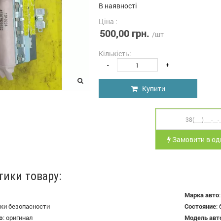
В наявності
Ціна :
500,00 грн.
/шт
Кількість:
-
+
Купити
Замовити в оди
тики товару:
Марка авто
ки безопасности
Состояние
:
ю
:
оригинал
Модель авт