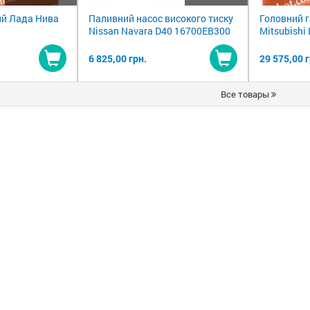
вий Лада Нива
Паливний насос високого тиску
Головний 
Nissan Navara D40 16700EB300
Mitsubishi
6 825,00 грн.
29 575,00 г
Купити
Купити
Все товары