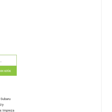
н клік
:
Subaru
б/у
о
:
Impreza