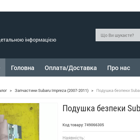
 детальною інформацією
Головна
Оплата/Доставка
Про нас
алог
>
Запчастини Subaru Impreza (2007-2011)
>
Подушка безпеки Subar
Подушка безпеки Sub
Код товару:
749066305
Наявність: