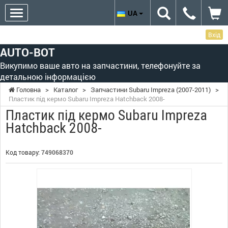
UA
Вхід
AUTO-BOT
Викупимо ваше авто на запчастини, телефонуйте за
детальною інформацією
Головна
>
Каталог
>
Запчастини Subaru Impreza (2007-2011)
>
Пластик під кермо Subaru Impreza Hatchback 2008-
Пластик під кермо Subaru Impreza
Hatchback 2008-
Код товару:
749068370