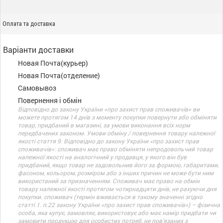
Оплата та доставка
Варіанти доставки
Новая Почта(курьер)
Новая Почта(отделение)
Самовывоз
Повернення і обмін
Відповідно до закону України «про захист прав споживачів» ви
можете протягом 14 днів з моменту покупки повернути або обміняти
товар, придбаний в магазині, за умови виконання всіх норм
передбачених законом. Умови обміну / повернення товару належної
якості стаття 9. Відповідно до закону України «про захист прав
споживачів»: споживач має право обміняти непродовольчий товар
належної якості на аналогічний у продавця, у якого він був
придбаний, якщо товар не задовольнив його за формою, габаритами,
фасоном, кольором, розміром або з інших причин не може бути ним
використаний за призначенням. Споживач має право на обмін
товару належної якості протягом чотирнадцяти днів, не рахуючи дня
покупки. споживач (термін вживається в такому значенні згідно
статті 1. п.22 закону України «про захист прав споживачів») – фізична
особа, яка купує, замовляє, використовує або має намір придбати чи
замовити продукцію для особистих потреб, не пов’язаних з