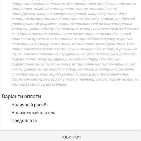
підприємницькою діяльністю або виконанням обов’язків найманого
працівника. обмін або повернення товару належної якості
провадиться: якщо не використовувався; якщо збережено його
товарний вигляд, споживчі властивості, пломби, ярлики; на підставі
розрахунковий документ, виданий споживачеві разом з проданим
товаром. умови обміну / повернення товару неналежної якості стаття
8. Згідно із законом України «про захист прав споживачів»: в разі
виявлення протягом встановленого гарантійного строку недоліків
споживач, в порядку та в строки, встановлені законодавством, має
право вимагати безоплатного усунення недоліків товару в розумний
строк. вимоги споживача, передбачених цією статтею, не підлягають
задоволенню, якщо продавець, виробник (підприємство, що
задовольняє вимоги споживача, встановлені частиною першою цієї
статті) доведуть, що недоліки товару виникли внаслідок порушення
споживачем правил користування товаром або його зберігання.
Споживач має право брати участь у перевірці якості товару особисто
або через свого представника.
Варіанти оплати
Наличный расчёт
Наложенный платеж
Предоплата
НОВИНКИ!