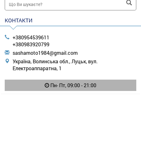
КОНТАКТИ
+380954539611
+380983920799
s
ash
amo
to1
984
@gm
ail
.co
m
Україна, Волинська обл., Луцьк, вул.
Електроаппаратна, 1
Пн- Пт, 09:00 - 21:00