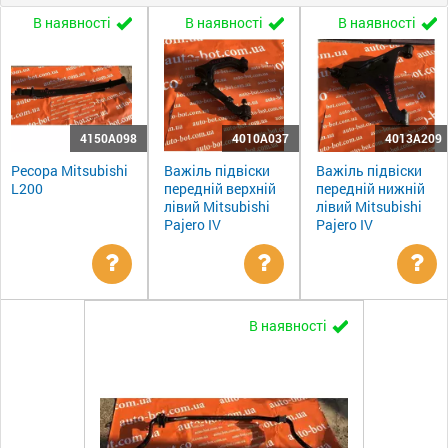
В наявності
В наявності
В наявності
4150A098
4010A037
4013A209
Ресора Mitsubishi
Важіль підвіски
Важіль підвіски
L200
передній верхній
передній нижній
лівий Mitsubishi
лівий Mitsubishi
Pajero IV
Pajero IV
Уточнити
Уточнити
Ут
В наявності
ціну
ціну
цін