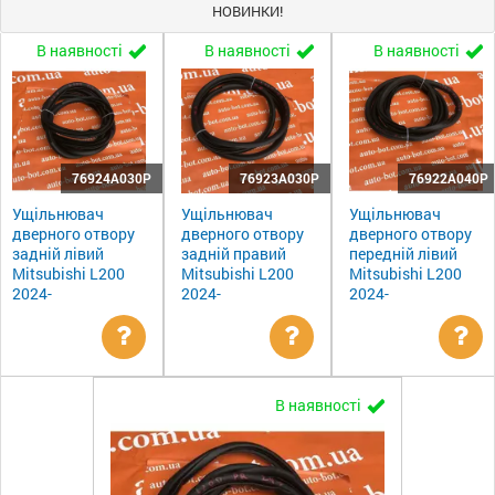
НОВИНКИ!
В наявності
В наявності
В наявності
76924A030P
76923A030P
76922A040P
Ущільнювач
Ущільнювач
Ущільнювач
дверного отвору
дверного отвору
дверного отвору
задній лівий
задній правий
передній лівий
Mitsubishi L200
Mitsubishi L200
Mitsubishi L200
2024-
2024-
2024-
Уточнити
Уточнити
Ут
В наявності
ціну
ціну
цін