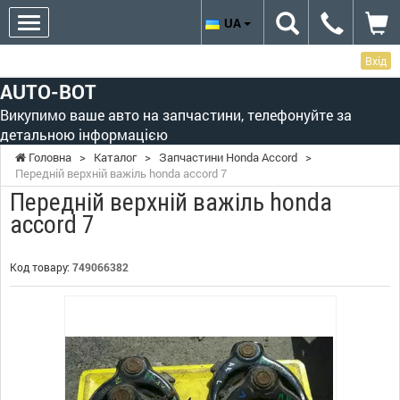
UA
Вхід
AUTO-BOT
Викупимо ваше авто на запчастини, телефонуйте за
детальною інформацією
Головна
>
Каталог
>
Запчастини Honda Accord
>
Передній верхній важіль honda accord 7
Передній верхній важіль honda
accord 7
Код товару:
749066382