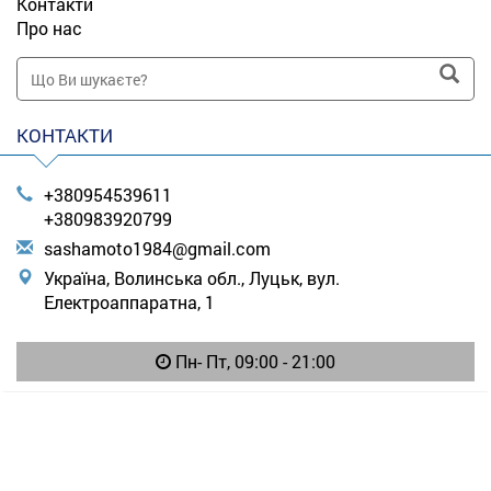
Контакти
Про нас
КОНТАКТИ
+380954539611
+380983920799
s
ash
amo
to1
984
@gm
ail
.co
m
Україна, Волинська обл., Луцьк, вул.
Електроаппаратна, 1
Пн- Пт, 09:00 - 21:00