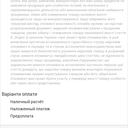
особа, яка купує, замовляє, використовує або має намір придбати чи
замовити продукцію для особистих потреб, не пов’язаних з
підприємницькою діяльністю або виконанням обов’язків найманого
працівника. обмін або повернення товару належної якості
провадиться: якщо не використовувався; якщо збережено його
товарний вигляд, споживчі властивості, пломби, ярлики; на підставі
розрахунковий документ, виданий споживачеві разом з проданим
товаром. умови обміну / повернення товару неналежної якості стаття
8. Згідно із законом України «про захист прав споживачів»: в разі
виявлення протягом встановленого гарантійного строку недоліків
споживач, в порядку та в строки, встановлені законодавством, має
право вимагати безоплатного усунення недоліків товару в розумний
строк. вимоги споживача, передбачених цією статтею, не підлягають
задоволенню, якщо продавець, виробник (підприємство, що
задовольняє вимоги споживача, встановлені частиною першою цієї
статті) доведуть, що недоліки товару виникли внаслідок порушення
споживачем правил користування товаром або його зберігання.
Споживач має право брати участь у перевірці якості товару особисто
або через свого представника.
Варіанти оплати
Наличный расчёт
Наложенный платеж
Предоплата