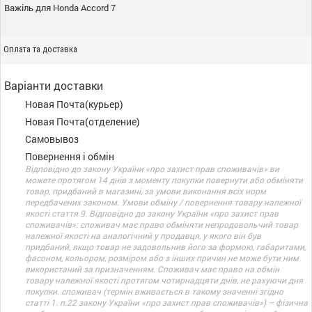
Важіль для Honda Accord 7
Оплата та доставка
Варіанти доставки
Новая Почта(курьер)
Новая Почта(отделение)
Самовывоз
Повернення і обмін
Відповідно до закону України «про захист прав споживачів» ви
можете протягом 14 днів з моменту покупки повернути або обміняти
товар, придбаний в магазині, за умови виконання всіх норм
передбачених законом. Умови обміну / повернення товару належної
якості стаття 9. Відповідно до закону України «про захист прав
споживачів»: споживач має право обміняти непродовольчий товар
належної якості на аналогічний у продавця, у якого він був
придбаний, якщо товар не задовольнив його за формою, габаритами,
фасоном, кольором, розміром або з інших причин не може бути ним
використаний за призначенням. Споживач має право на обмін
товару належної якості протягом чотирнадцяти днів, не рахуючи дня
покупки. споживач (термін вживається в такому значенні згідно
статті 1. п.22 закону України «про захист прав споживачів») – фізична