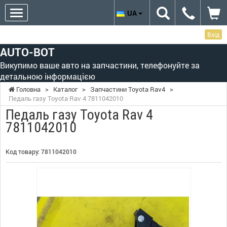
UA
Вхід
AUTO-BOT
Викупимо ваше авто на запчастини, телефонуйте за
детальною інформацією
Головна
>
Каталог
>
Запчастини Toyota Rav4
>
Педаль газу Toyota Rav 4 7811042010
Педаль газу Toyota Rav 4
7811042010
Код товару:
7811042010