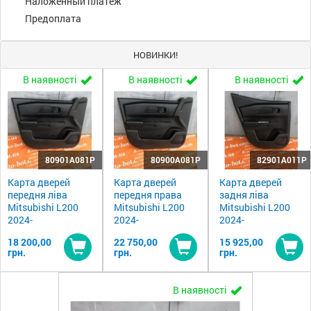
Наложенный платеж
Предоплата
НОВИНКИ!
В наявності
В наявності
В наявності
80901A081P
80900A081P
82901A011P
Карта дверей
Карта дверей
Карта дверей
передня ліва
передня права
задня ліва
Mitsubishi L200
Mitsubishi L200
Mitsubishi L200
2024-
2024-
2024-
18 200,00
22 750,00
15 925,00
грн.
грн.
грн.
Купити
Купити
Ку
В наявності