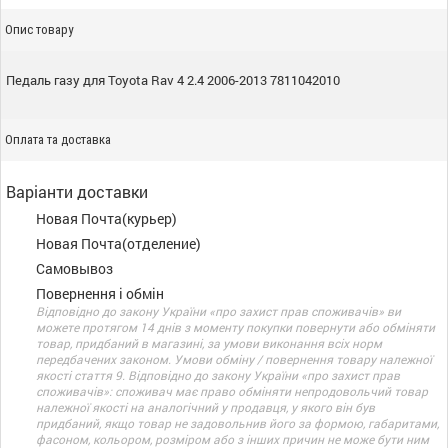
Опис товару
Педаль газу для Toyota Rav 4 2.4 2006-2013 7811042010
Оплата та доставка
Варіанти доставки
Новая Почта(курьер)
Новая Почта(отделение)
Самовывоз
Повернення і обмін
Відповідно до закону України «про захист прав споживачів» ви
можете протягом 14 днів з моменту покупки повернути або обміняти
товар, придбаний в магазині, за умови виконання всіх норм
передбачених законом. Умови обміну / повернення товару належної
якості стаття 9. Відповідно до закону України «про захист прав
споживачів»: споживач має право обміняти непродовольчий товар
належної якості на аналогічний у продавця, у якого він був
придбаний, якщо товар не задовольнив його за формою, габаритами,
фасоном, кольором, розміром або з інших причин не може бути ним