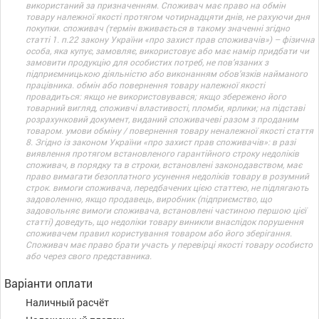
використаний за призначенням. Споживач має право на обмін
товару належної якості протягом чотирнадцяти днів, не рахуючи дня
покупки. споживач (термін вживається в такому значенні згідно
статті 1. п.22 закону України «про захист прав споживачів») – фізична
особа, яка купує, замовляє, використовує або має намір придбати чи
замовити продукцію для особистих потреб, не пов’язаних з
підприємницькою діяльністю або виконанням обов’язків найманого
працівника. обмін або повернення товару належної якості
провадиться: якщо не використовувався; якщо збережено його
товарний вигляд, споживчі властивості, пломби, ярлики; на підставі
розрахунковий документ, виданий споживачеві разом з проданим
товаром. умови обміну / повернення товару неналежної якості стаття
8. Згідно із законом України «про захист прав споживачів»: в разі
виявлення протягом встановленого гарантійного строку недоліків
споживач, в порядку та в строки, встановлені законодавством, має
право вимагати безоплатного усунення недоліків товару в розумний
строк. вимоги споживача, передбачених цією статтею, не підлягають
задоволенню, якщо продавець, виробник (підприємство, що
задовольняє вимоги споживача, встановлені частиною першою цієї
статті) доведуть, що недоліки товару виникли внаслідок порушення
споживачем правил користування товаром або його зберігання.
Споживач має право брати участь у перевірці якості товару особисто
або через свого представника.
Варіанти оплати
Наличный расчёт