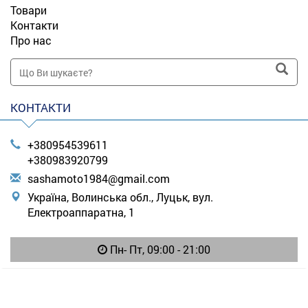
Товари
Контакти
Про нас
КОНТАКТИ
+380954539611
+380983920799
s
ash
amo
to1
984
@gm
ail
.co
m
Україна, Волинська обл., Луцьк, вул.
Електроаппаратна, 1
Пн- Пт, 09:00 - 21:00