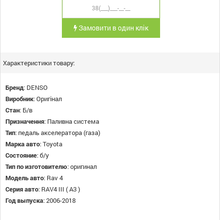
Замовити в один клік
Характеристики товару:
Бренд
:
DENSO
Виробник
:
Оригінал
Стан
:
Б/в
Призначення
:
Паливна система
Тип
:
педаль акселератора (газа)
Марка авто
:
Toyota
Состояние
:
б/у
Тип по изготовителю
:
оригинал
Модель авто
:
Rav 4
Серия авто
:
RAV4 III ( A3 )
Год выпуска
:
2006-2018