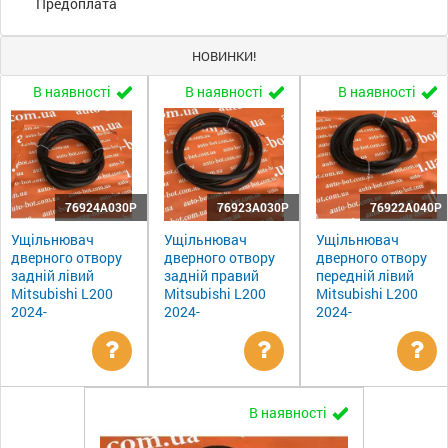
Предоплата
НОВИНКИ!
В наявності
В наявності
В наявності
76924A030P
76923A030P
76922A040P
Ущільнювач
Ущільнювач
Ущільнювач
дверного отвору
дверного отвору
дверного отвору
задній лівий
задній правий
передній лівий
Mitsubishi L200
Mitsubishi L200
Mitsubishi L200
2024-
2024-
2024-
Уточнити
Уточнити
Ут
В наявності
ціну
ціну
цін