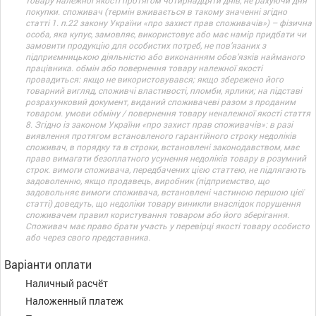
товару належної якості протягом чотирнадцяти днів, не рахуючи дня
покупки. споживач (термін вживається в такому значенні згідно
статті 1. п.22 закону України «про захист прав споживачів») – фізична
особа, яка купує, замовляє, використовує або має намір придбати чи
замовити продукцію для особистих потреб, не пов’язаних з
підприємницькою діяльністю або виконанням обов’язків найманого
працівника. обмін або повернення товару належної якості
провадиться: якщо не використовувався; якщо збережено його
товарний вигляд, споживчі властивості, пломби, ярлики; на підставі
розрахунковий документ, виданий споживачеві разом з проданим
товаром. умови обміну / повернення товару неналежної якості стаття
8. Згідно із законом України «про захист прав споживачів»: в разі
виявлення протягом встановленого гарантійного строку недоліків
споживач, в порядку та в строки, встановлені законодавством, має
право вимагати безоплатного усунення недоліків товару в розумний
строк. вимоги споживача, передбачених цією статтею, не підлягають
задоволенню, якщо продавець, виробник (підприємство, що
задовольняє вимоги споживача, встановлені частиною першою цієї
статті) доведуть, що недоліки товару виникли внаслідок порушення
споживачем правил користування товаром або його зберігання.
Споживач має право брати участь у перевірці якості товару особисто
або через свого представника.
Варіанти оплати
Наличный расчёт
Наложенный платеж