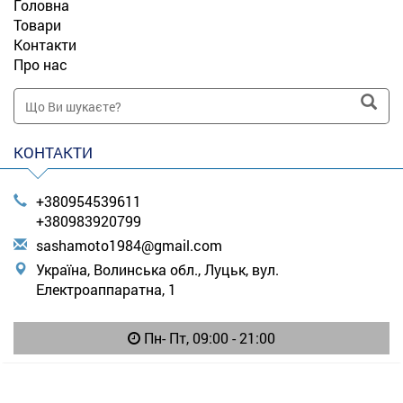
Головна
Товари
Контакти
Про нас
КОНТАКТИ
+380954539611
+380983920799
s
ash
amo
to1
984
@gm
ail
.co
m
Україна, Волинська обл., Луцьк, вул.
Електроаппаратна, 1
Пн- Пт, 09:00 - 21:00