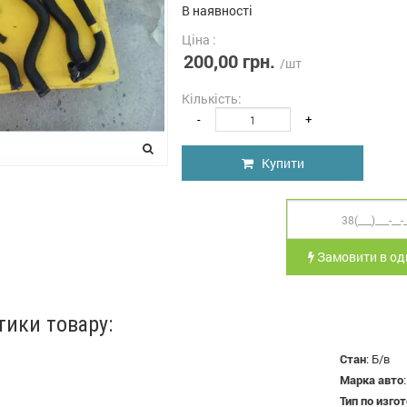
В наявності
Ціна :
200,00 грн.
/шт
Кількість:
-
+
Купити
Замовити в оди
тики товару:
Стан
:
Б/в
Марка авто
Тип по изго