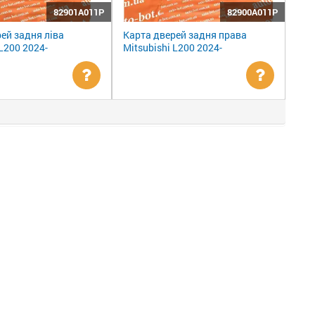
82901A011P
82900A011P
ей задня ліва
Карта дверей задня права
 L200 2024-
Mitsubishi L200 2024-
Уточнити
Уточни
ціну
ціну