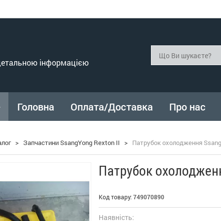
 детальною інформацією
Головна
Оплата/Доставка
Про нас
алог
>
Запчастини SsangYong Rexton II
>
Патрубок охолодження SsangY
Патрубок охолодженн
Код товару:
749070890
Наявність: