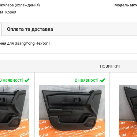
ркулера (охлаждения)
Модель авт
ва
:
Корея
Оплата та доставка
ня для SsangYong Rexton II
НОВИНКИ!
В наявності
В наявності