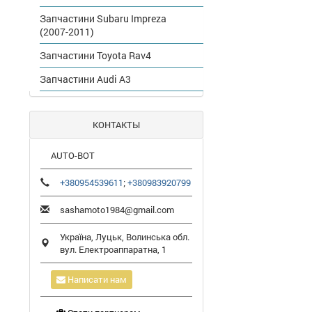
Запчастини Subaru Impreza
(2007-2011)
Запчастини Toyota Rav4
Запчастини Audi A3
КОНТАКТЫ
AUTO-BOT
+380954539611
;
+380983920799
sashamoto1984@gmail.com
Україна,
Луцьк
,
Волинська обл.
вул. Електроаппаратна, 1
Написати нам