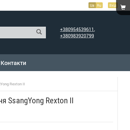
Ua
Ru
Вхід
+380954539611
,
+380983920799
Контакти
ong Rexton II
я SsangYong Rexton II