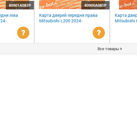
80901A081P
80900A081P
едня ліва
Карта дверей передня права
Карта двер
024-
Mitsubishi L200 2024-
Mitsubishi
Уточнити
Уточнити
Все товары
ціну
ціну