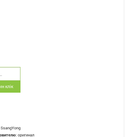
н клік
:
SsangYong
товителю
:
оригинал